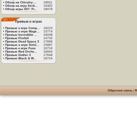
•
Обзор на Chivalry:...
18911
•
Обзор на игру Kerb...
19302
•
Обзор игры 007: Fr...
18079
Превью о играх
•
Превью к игре Comp...
19223
•
Превью о игре Mage...
15774
•
Превью Incredible ...
16038
•
Превью Firefall
14733
•
Превью Dead Space 3
17666
•
Превью о игре SimC...
15997
•
Превью к игре Fuse
16716
•
Превью Red Orche...
16944
•
Превью Gothic 3
17648
•
Превью Black & W...
18724
Обратная связь
|