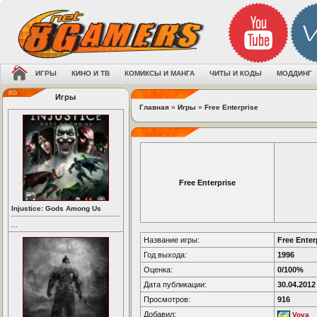
ИГРЫ
КИНО И ТВ
КОМИКСЫ И МАНГА
ЧИТЫ И КОДЫ
МОДДИНГ
Игры
Главная
»
Игры
»
Free Enterprise
Free Enterprise
Injustice: Gods Among Us
...
Название игры:
Free Enter
Год выхода:
1996
Оценка:
0/100%
Дата публикации:
30.04.2012
Просмотров:
916
Добавил:
Vova