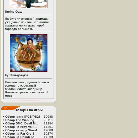
Steins;Gate
Любители японской анимации
уже давно поняли ,что аниме
сериалы могут дать порой
гораздо больше пи...
Ку! Кин-дза-дза
Начинающий диджей Толик и
всемирно известный
виолончелист Владимир
Чижов встречают на шумной
моск...
Обзоры на игры
•
Обзор Ibara [PCB/PS2]
19688
•
Обзор The Walking ...
20118
•
Обзор DMC: Devil M...
21284
•
Обзор на игру Valk...
17201
•
Обзор на игру Stars!
19080
•
Обзор на Far Cry 3
19274
•
Обзор на Resident ...
17269