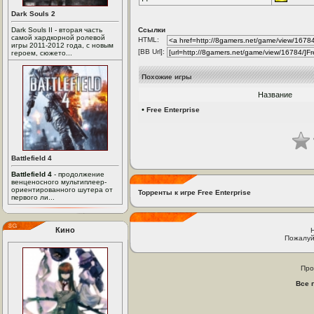
Dark Souls 2
Dark Souls II - вторая часть
Ссылки
самой хардкорной ролевой
HTML:
игры 2011-2012 года, с новым
[BB Url]:
героем, сюжето...
Похожие игры
Название
•
Free Enterprise
Battlefield 4
Battlefield 4
- продолжение
венценосного мультиплеер-
ориентированного шутера от
Торренты к игре Free Enterprise
первого ли...
Кино
Пожалуй
Про
Все 