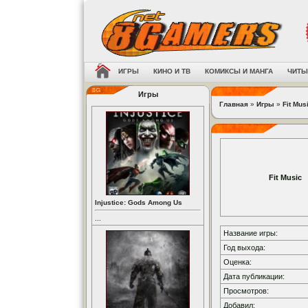
ИГРЫ
КИНО И ТВ
КОМИКСЫ И МАНГА
ЧИТЫ
Игры
Главная
»
Игры
»
Fit Mus
Fit Music
Injustice: Gods Among Us
...
Название игры:
Год выхода:
Оценка:
Дата публикации:
Просмотров:
Добавил: