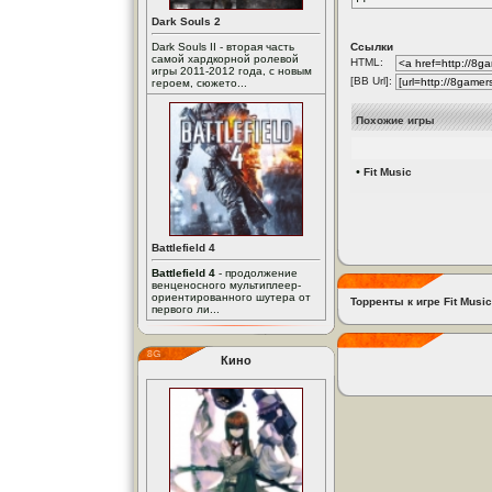
Dark Souls 2
Dark Souls II - вторая часть
Ссылки
самой хардкорной ролевой
HTML:
игры 2011-2012 года, с новым
[BB Url]:
героем, сюжето...
Похожие игры
•
Fit Music
Battlefield 4
Battlefield 4
- продолжение
венценосного мультиплеер-
ориентированного шутера от
Торренты к игре Fit Music
первого ли...
Кино