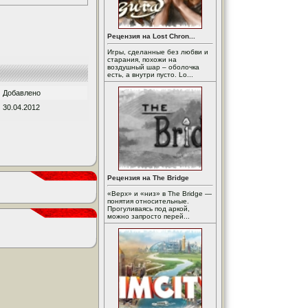
Рецензия на Lost Chron...
Игры, сделанные без любви и
старания, похожи на
воздушный шар – оболочка
есть, а внутри пусто. Lo...
Добавлено
30.04.2012
Рецензия на The Bridge
«Верх» и «низ» в The Bridge —
понятия относительные.
Прогуливаясь под аркой,
можно запросто перей...