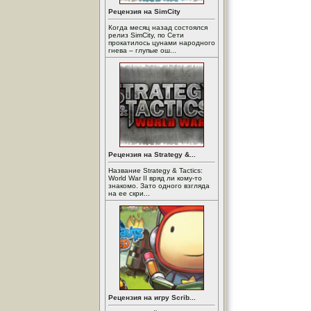
Рецензия на SimCity
Когда месяц назад состоялся
релиз SimCity, по Сети
прокатилось цунами народного
гнева – глупые ош...
Рецензия на Strategy &...
Название Strategy & Tactics:
World War II вряд ли кому-то
знакомо. Зато одного взгляда
на ее скри...
Рецензия на игру Scrib...