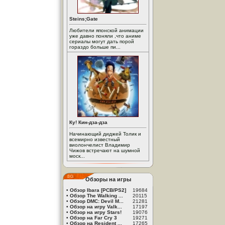
Steins;Gate
Любители японской анимации
уже давно поняли ,что аниме
сериалы могут дать порой
гораздо больше пи...
Ку! Кин-дза-дза
Начинающий диджей Толик и
всемирно известный
виолончелист Владимир
Чижов встречают на шумной
моск...
Обзоры на игры
•
Обзор Ibara [PCB/PS2]
19684
•
Обзор The Walking ...
20115
•
Обзор DMC: Devil M...
21281
•
Обзор на игру Valk...
17197
•
Обзор на игру Stars!
19076
•
Обзор на Far Cry 3
19271
•
Обзор на Resident ...
17265