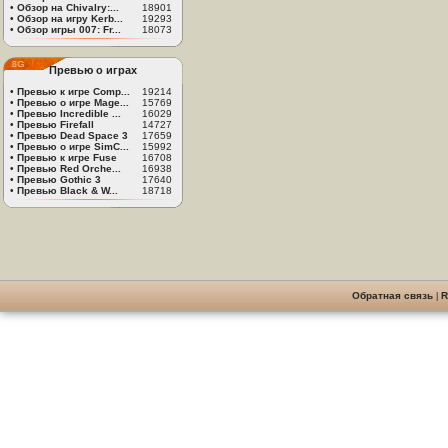
•
Обзор на Chivalry:...
18901
•
Обзор на игру Kerb...
19293
•
Обзор игры 007: Fr...
18073
Превью о играх
•
Превью к игре Comp...
19214
•
Превью о игре Mage...
15769
•
Превью Incredible ...
16029
•
Превью Firefall
14727
•
Превью Dead Space 3
17659
•
Превью о игре SimC...
15992
•
Превью к игре Fuse
16708
•
Превью Red Orche...
16938
•
Превью Gothic 3
17640
•
Превью Black & W...
18718
Обратная связь
|