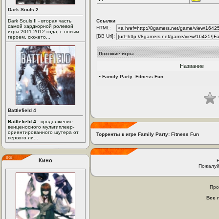
Dark Souls 2
Dark Souls II - вторая часть
Ссылки
самой хардкорной ролевой
HTML:
игры 2011-2012 года, с новым
[BB Url]:
героем, сюжето...
Похожие игры
Название
•
Family Party: Fitness Fun
Battlefield 4
Battlefield 4
- продолжение
венценосного мультиплеер-
ориентированного шутера от
Торренты к игре Family Party: Fitness Fun
первого ли...
Кино
Пожалуй
Про
Все 