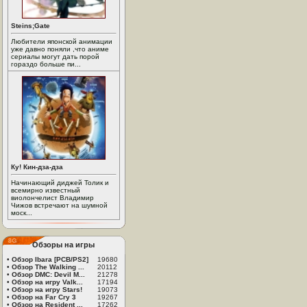
Steins;Gate
Любители японской анимации
уже давно поняли ,что аниме
сериалы могут дать порой
гораздо больше пи...
Ку! Кин-дза-дза
Начинающий диджей Толик и
всемирно известный
виолончелист Владимир
Чижов встречают на шумной
моск...
Обзоры на игры
•
Обзор Ibara [PCB/PS2]
19680
•
Обзор The Walking ...
20112
•
Обзор DMC: Devil M...
21278
•
Обзор на игру Valk...
17194
•
Обзор на игру Stars!
19073
•
Обзор на Far Cry 3
19267
•
Обзор на Resident ...
17262