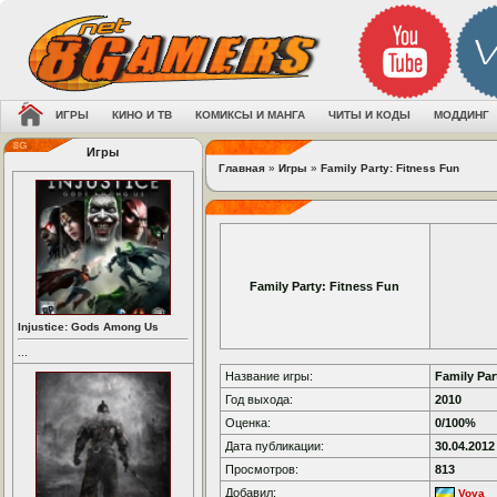
ИГРЫ
КИНО И ТВ
КОМИКСЫ И МАНГА
ЧИТЫ И КОДЫ
МОДДИНГ
Игры
Главная
»
Игры
»
Family Party: Fitness Fun
Family Party: Fitness Fun
Injustice: Gods Among Us
...
Название игры:
Family Par
Год выхода:
2010
Оценка:
0/100%
Дата публикации:
30.04.2012
Просмотров:
813
Добавил:
Vova