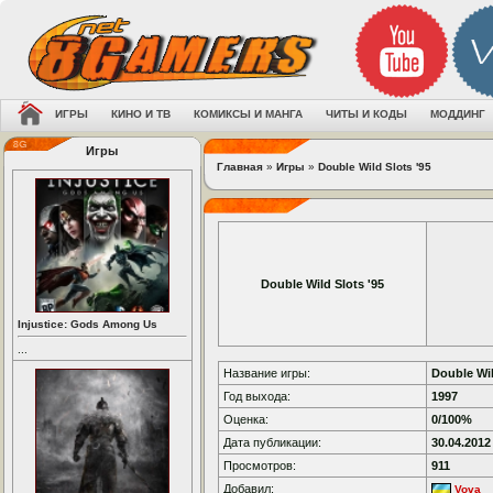
ИГРЫ
КИНО И ТВ
КОМИКСЫ И МАНГА
ЧИТЫ И КОДЫ
МОДДИНГ
Игры
Главная
»
Игры
»
Double Wild Slots '95
Double Wild Slots '95
Injustice: Gods Among Us
...
Название игры:
Double Wil
Год выхода:
1997
Оценка:
0/100%
Дата публикации:
30.04.2012
Просмотров:
911
Добавил:
Vova