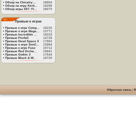
•
Обзор на Chivalry:...
18904
•
Обзор на игру Kerb...
19296
•
Обзор игры 007: Fr...
18075
Превью о играх
•
Превью к игре Comp...
19220
•
Превью о игре Mage...
15771
•
Превью Incredible ...
16033
•
Превью Firefall
14729
•
Превью Dead Space 3
17662
•
Превью о игре SimC...
15994
•
Превью к игре Fuse
16712
•
Превью Red Orche...
16941
•
Превью Gothic 3
17644
•
Превью Black & W...
18720
Обратная связь
|