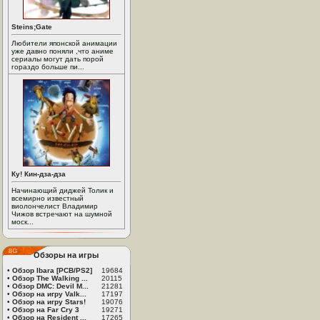
Steins;Gate
Любители японской анимации
уже давно поняли ,что аниме
сериалы могут дать порой
гораздо больше пи...
Ку! Кин-дза-дза
Начинающий диджей Толик и
всемирно известный
виолончелист Владимир
Чижов встречают на шумной
моск...
Обзоры на игры
•
Обзор Ibara [PCB/PS2]
19684
•
Обзор The Walking ...
20115
•
Обзор DMC: Devil M...
21281
•
Обзор на игру Valk...
17197
•
Обзор на игру Stars!
19076
•
Обзор на Far Cry 3
19271
•
Обзор на Resident ...
17265