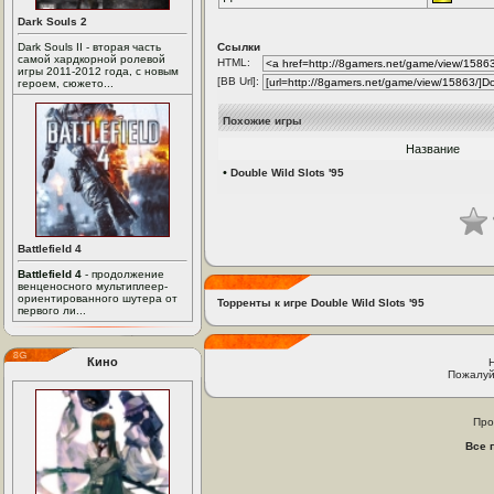
Dark Souls 2
Dark Souls II - вторая часть
Ссылки
самой хардкорной ролевой
HTML:
игры 2011-2012 года, с новым
[BB Url]:
героем, сюжето...
Похожие игры
Название
•
Double Wild Slots '95
Battlefield 4
Battlefield 4
- продолжение
венценосного мультиплеер-
ориентированного шутера от
Торренты к игре Double Wild Slots '95
первого ли...
Кино
Пожалуй
Про
Все 