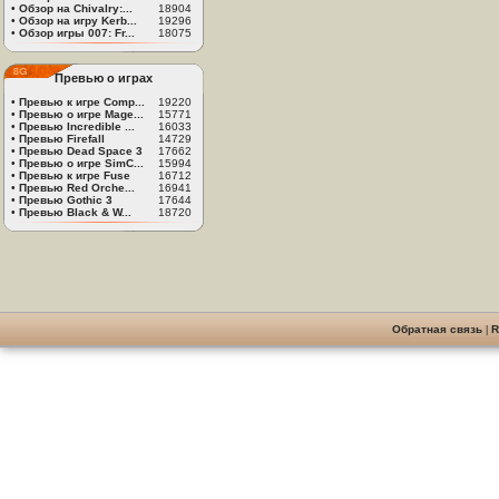
•
Обзор на Chivalry:...
18904
•
Обзор на игру Kerb...
19296
•
Обзор игры 007: Fr...
18075
Превью о играх
•
Превью к игре Comp...
19220
•
Превью о игре Mage...
15771
•
Превью Incredible ...
16033
•
Превью Firefall
14729
•
Превью Dead Space 3
17662
•
Превью о игре SimC...
15994
•
Превью к игре Fuse
16712
•
Превью Red Orche...
16941
•
Превью Gothic 3
17644
•
Превью Black & W...
18720
Обратная связь
|