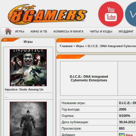
ИГРЫ
КИНО И ТВ
КОМИКСЫ И МАНГА
ЧИТЫ И КОДЫ
МОДДИНГ
Игры
Главная
»
Игры
»
D.I.C.E.: DNA Integrated Cyberne
D.I.C.E.: DNA Integrated
Cybernetic Enterprises
Injustice: Gods Among Us
...
Название игры:
D.I.C.E.: 
Год выхода:
2005
Оценка:
0/100%
Дата публикации:
30.04.2012
Просмотров:
893
Добавил:
Vova