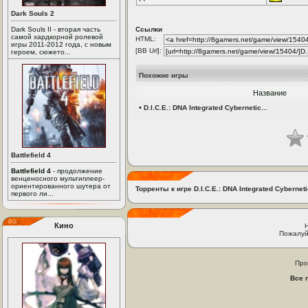
Dark Souls 2
Dark Souls II - вторая часть
Ссылки
самой хардкорной ролевой
HTML:
игры 2011-2012 года, с новым
[BB Url]:
героем, сюжето...
Похожие игры
Название
•
D.I.C.E.: DNA Integrated Cybernetic...
Battlefield 4
Battlefield 4
- продолжение
венценосного мультиплеер-
ориентированного шутера от
Торренты к игре D.I.C.E.: DNA Integrated Cyberneti
первого ли...
Кино
Пожалуй
Про
Все 