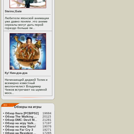
Steins;Gate
Любители японской анимации
уже давно поняли ,что аниме
сериалы могут дать порой
гораздо больше пи...
Ку! Кин-дза-дза
Начинающий диджей Толик и
всемирно известный
виолончелист Владимир
Чижов встречают на шумной
моск...
Обзоры на игры
•
Обзор Ibara [PCB/PS2]
19684
•
Обзор The Walking ...
20115
•
Обзор DMC: Devil M...
21281
•
Обзор на игру Valk...
17197
•
Обзор на игру Stars!
19076
•
Обзор на Far Cry 3
19271
•
Обзор на Resident ...
17265