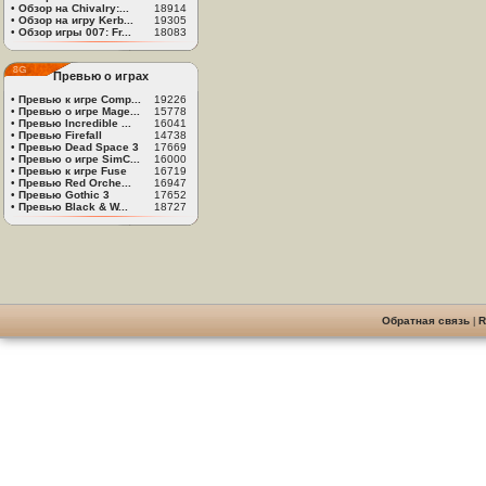
•
Обзор на Chivalry:...
18914
•
Обзор на игру Kerb...
19305
•
Обзор игры 007: Fr...
18083
Превью о играх
•
Превью к игре Comp...
19226
•
Превью о игре Mage...
15778
•
Превью Incredible ...
16041
•
Превью Firefall
14738
•
Превью Dead Space 3
17669
•
Превью о игре SimC...
16000
•
Превью к игре Fuse
16719
•
Превью Red Orche...
16947
•
Превью Gothic 3
17652
•
Превью Black & W...
18727
Обратная связь
|