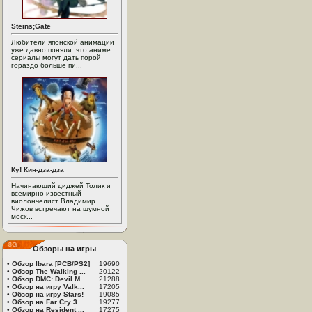
Steins;Gate
Любители японской анимации
уже давно поняли ,что аниме
сериалы могут дать порой
гораздо больше пи...
Ку! Кин-дза-дза
Начинающий диджей Толик и
всемирно известный
виолончелист Владимир
Чижов встречают на шумной
моск...
Обзоры на игры
•
Обзор Ibara [PCB/PS2]
19690
•
Обзор The Walking ...
20122
•
Обзор DMC: Devil M...
21288
•
Обзор на игру Valk...
17205
•
Обзор на игру Stars!
19085
•
Обзор на Far Cry 3
19277
•
Обзор на Resident ...
17275