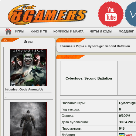
ИГРЫ
КИНО И ТВ
КОМИКСЫ И МАНГА
ЧИТЫ И КОДЫ
МОДДИНГ
Игры
Главная
»
Игры
»
Cyberfuge: Second Battalion
Cyberfuge: Second Battalion
Injustice: Gods Among Us
...
Название игры:
Cyberfuge
Год выхода:
0
Оценка:
0/100%
Дата публикации:
30.04.2012
Просмотров:
945
Добавил:
Vova