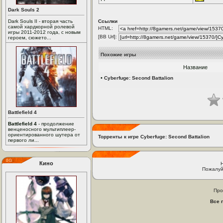
Dark Souls 2
Dark Souls II - вторая часть
Ссылки
самой хардкорной ролевой
HTML:
игры 2011-2012 года, с новым
[BB Url]:
героем, сюжето...
Похожие игры
Название
•
Cyberfuge: Second Battalion
Battlefield 4
Battlefield 4
- продолжение
венценосного мультиплеер-
ориентированного шутера от
Торренты к игре Cyberfuge: Second Battalion
первого ли...
Кино
Пожалуй
Про
Все 