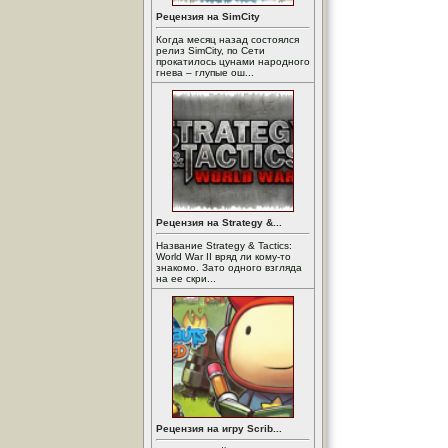
Рецензия на SimCity
Когда месяц назад состоялся
релиз SimCity, по Сети
прокатилось цунами народного
гнева – глупые ош...
Рецензия на Strategy &...
Название Strategy & Tactics:
World War II вряд ли кому-то
знакомо. Зато одного взгляда
на ее скри...
Рецензия на игру Scrib...