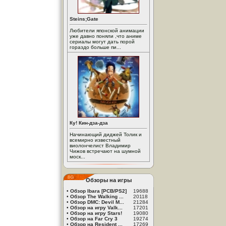
Steins;Gate
Любители японской анимации
уже давно поняли ,что аниме
сериалы могут дать порой
гораздо больше пи...
Ку! Кин-дза-дза
Начинающий диджей Толик и
всемирно известный
виолончелист Владимир
Чижов встречают на шумной
моск...
Обзоры на игры
•
Обзор Ibara [PCB/PS2]
19688
•
Обзор The Walking ...
20118
•
Обзор DMC: Devil M...
21284
•
Обзор на игру Valk...
17201
•
Обзор на игру Stars!
19080
•
Обзор на Far Cry 3
19274
•
Обзор на Resident ...
17269