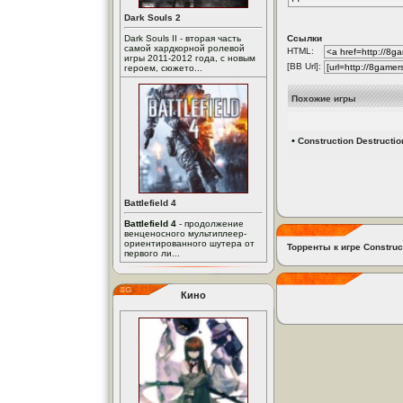
Dark Souls 2
Dark Souls II - вторая часть
Ссылки
самой хардкорной ролевой
HTML:
игры 2011-2012 года, с новым
[BB Url]:
героем, сюжето...
Похожие игры
•
Construction Destructio
Battlefield 4
Battlefield 4
- продолжение
венценосного мультиплеер-
ориентированного шутера от
Торренты к игре Construct
первого ли...
Кино