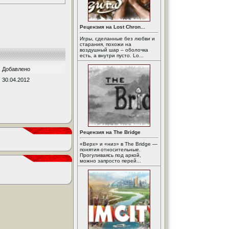
Рецензия на Lost Chron...
Игры, сделанные без любви и
старания, похожи на
воздушный шар – оболочка
есть, а внутри пусто. Lo...
Добавлено
30.04.2012
Рецензия на The Bridge
«Верх» и «низ» в The Bridge —
понятия относительные.
Прогуливаясь под аркой,
можно запросто перей...