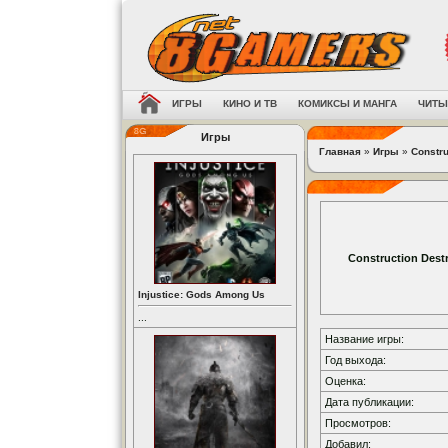
ИГРЫ
КИНО И ТВ
КОМИКСЫ И МАНГА
ЧИТЫ
Игры
Главная
»
Игры
»
Constru
Construction Dest
Injustice: Gods Among Us
...
Название игры:
Год выхода:
Оценка:
Дата публикации:
Просмотров:
Добавил: