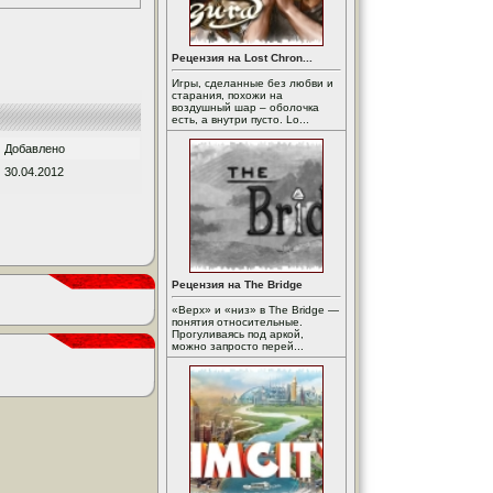
Рецензия на Lost Chron...
Игры, сделанные без любви и
старания, похожи на
воздушный шар – оболочка
есть, а внутри пусто. Lo...
Добавлено
30.04.2012
Рецензия на The Bridge
«Верх» и «низ» в The Bridge —
понятия относительные.
Прогуливаясь под аркой,
можно запросто перей...