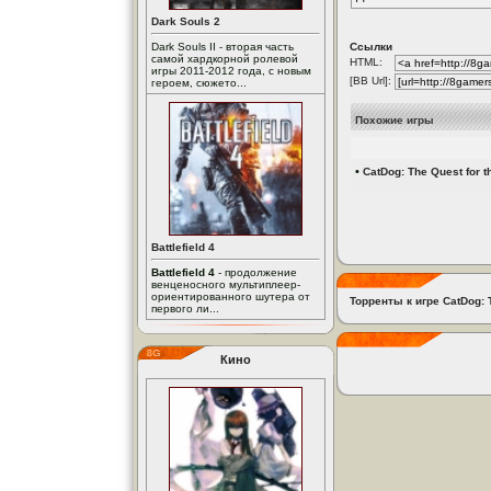
Dark Souls 2
Dark Souls II - вторая часть
Ссылки
самой хардкорной ролевой
HTML:
игры 2011-2012 года, с новым
[BB Url]:
героем, сюжето...
Похожие игры
•
CatDog: The Quest for t
Battlefield 4
Battlefield 4
- продолжение
венценосного мультиплеер-
ориентированного шутера от
Торренты к игре CatDog: 
первого ли...
Кино