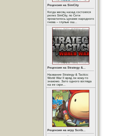
Рецензия на SimCity
Когда месяц назад состоялся
релиз SimCity, по Сети
прокатилось цунами народного
гнева – глупые ош...
Рецензия на Strategy &...
Название Strategy & Tactics:
World War II вряд ли кому-то
знакомо. Зато одного взгляда
на ее скри...
Рецензия на игру Scrib...