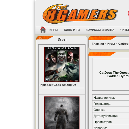
ИГРЫ
КИНО И ТВ
КОМИКСЫ И МАНГА
ЧИТЫ
Игры
Главная
»
Игры
»
CatDog:
CatDog: The Quest 
Golden Hydra
Injustice: Gods Among Us
...
Название игры:
Год выхода:
Оценка:
Дата публикации:
Просмотров:
Добавил: