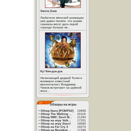
Steins;Gate
Любители японской анимации
уже давно поняли ,что аниме
сериалы могут дать порой
гораздо больше пи...
Ку! Кин-дза-дза
Начинающий диджей Толик и
всемирно известный
виолончелист Владимир
Чижов встречают на шумной
моск...
Обзоры на игры
•
Обзор Ibara [PCB/PS2]
19688
•
Обзор The Walking ...
20118
•
Обзор DMC: Devil M...
21284
•
Обзор на игру Valk...
17201
•
Обзор на игру Stars!
19080
•
Обзор на Far Cry 3
19274
•
Обзор на Resident ...
17269