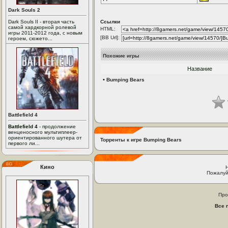
Dark Souls 2
Dark Souls II - вторая часть
Ссылки
самой хардкорной ролевой
HTML:
игры 2011-2012 года, с новым
[BB Url]:
героем, сюжето...
Похожие игры
Название
•
Bumping Bears
Battlefield 4
Battlefield 4
- продолжение
венценосного мультиплеер-
ориентированного шутера от
Торренты к игре Bumping Bears
первого ли...
Кино
Пожалуй
Про
Все 