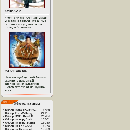
Steins;Gate
Любители японской анимации
уже давно поняли ,что аниме
сериалы могут дать порой
гораздо больше пи...
Ку! Кин-дза-дза
Начинающий диджей Толик и
всемирно известный
виолончелист Владимир
Чижов встречают на шумной
моск...
Обзоры на игры
•
Обзор Ibara [PCB/PS2]
19688
•
Обзор The Walking ...
20118
•
Обзор DMC: Devil M...
21284
•
Обзор на игру Valk...
17201
•
Обзор на игру Stars!
19080
•
Обзор на Far Cry 3
19274
•
Обзор на Resident ...
17269