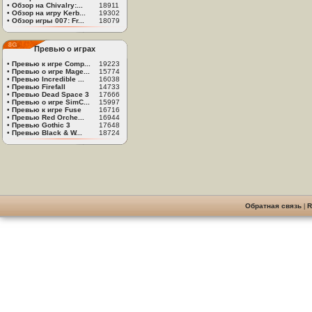
•
Обзор на Chivalry:...
18911
•
Обзор на игру Kerb...
19302
•
Обзор игры 007: Fr...
18079
Превью о играх
•
Превью к игре Comp...
19223
•
Превью о игре Mage...
15774
•
Превью Incredible ...
16038
•
Превью Firefall
14733
•
Превью Dead Space 3
17666
•
Превью о игре SimC...
15997
•
Превью к игре Fuse
16716
•
Превью Red Orche...
16944
•
Превью Gothic 3
17648
•
Превью Black & W...
18724
Обратная связь
|