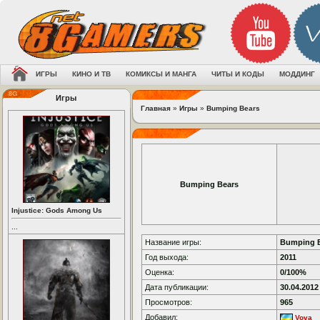
ИГРЫ
КИНО И ТВ
КОМИКСЫ И МАНГА
ЧИТЫ И КОДЫ
МОДДИНГ
Игры
Главная
»
Игры
»
Bumping Bears
Bumping Bears
Injustice: Gods Among Us
...
Название игры:
Bumping 
Год выхода:
2011
Оценка:
0/100%
Дата публикации:
30.04.2012
Просмотров:
965
Добавил:
Vova