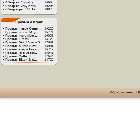
•
Обзор на Chivalry:...
18904
•
Обзор на игру Kerb...
19296
•
Обзор игры 007: Fr...
18075
Превью о играх
•
Превью к игре Comp...
19220
•
Превью о игре Mage...
15771
•
Превью Incredible ...
16033
•
Превью Firefall
14729
•
Превью Dead Space 3
17662
•
Превью о игре SimC...
15994
•
Превью к игре Fuse
16712
•
Превью Red Orche...
16941
•
Превью Gothic 3
17644
•
Превью Black & W...
18720
Обратная связь
|