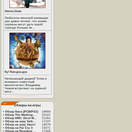
Steins;Gate
Любители японской анимации
уже давно поняли ,что аниме
сериалы могут дать порой
гораздо больше пи...
Ку! Кин-дза-дза
Начинающий диджей Толик и
всемирно известный
виолончелист Владимир
Чижов встречают на шумной
моск...
Обзоры на игры
•
Обзор Ibara [PCB/PS2]
19684
•
Обзор The Walking ...
20115
•
Обзор DMC: Devil M...
21281
•
Обзор на игру Valk...
17197
•
Обзор на игру Stars!
19076
•
Обзор на Far Cry 3
19271
•
Обзор на Resident ...
17265