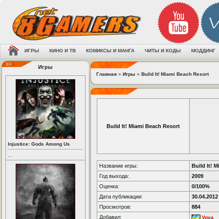
ИГРЫ
КИНО И ТВ
КОМИКСЫ И МАНГА
ЧИТЫ И КОДЫ
МОДДИНГ
Игры
Главная
»
Игры
»
Build It! Miami Beach Resort
Build It! Miami Beach Resort
Injustice: Gods Among Us
...
Название игры:
Build It! 
Год выхода:
2009
Оценка:
0/100%
Дата публикации:
30.04.2012
Просмотров:
884
Добавил:
Vova