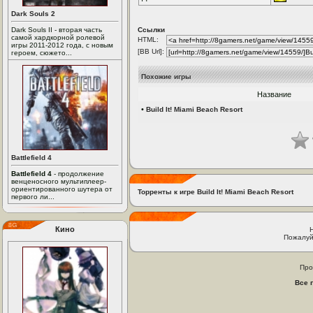
Dark Souls 2
Dark Souls II - вторая часть
Ссылки
самой хардкорной ролевой
HTML:
игры 2011-2012 года, с новым
[BB Url]:
героем, сюжето...
Похожие игры
Название
•
Build It! Miami Beach Resort
Battlefield 4
Battlefield 4
- продолжение
венценосного мультиплеер-
ориентированного шутера от
Торренты к игре Build It! Miami Beach Resort
первого ли...
Кино
Пожалуй
Про
Все 