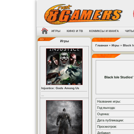
ИГРЫ
КИНО И ТВ
КОМИКСЫ И МАНГА
ЧИТЫ
Игры
Главная
»
Игры
»
Black I
Black Isle Studios
Injustice: Gods Among Us
...
Название игры:
Год выхода:
Оценка:
Дата публикации:
Просмотров:
Добавил: