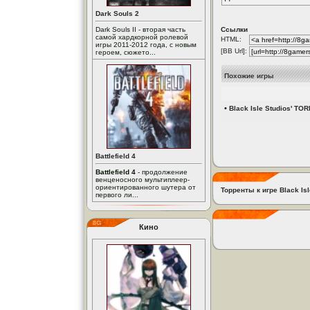
Dark Souls 2
Dark Souls II - вторая часть
Ссылки
самой хардкорной ролевой
HTML:
игры 2011-2012 года, с новым
[BB Url]:
героем, сюжето...
Похожие игры
•
Black Isle Studios' TOR
Battlefield 4
Battlefield 4
- продолжение
венценосного мультиплеер-
ориентированного шутера от
Торренты к игре Black Is
первого ли...
Кино