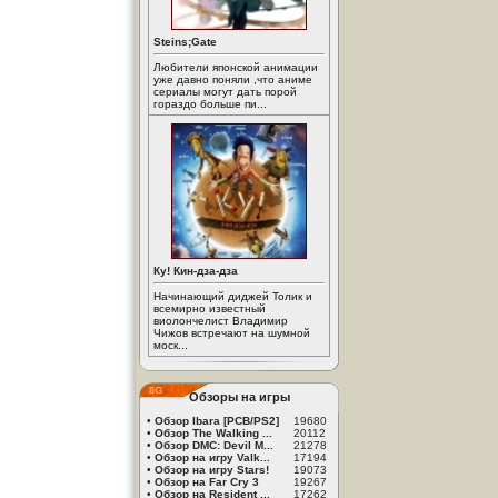
Steins;Gate
Любители японской анимации
уже давно поняли ,что аниме
сериалы могут дать порой
гораздо больше пи...
Ку! Кин-дза-дза
Начинающий диджей Толик и
всемирно известный
виолончелист Владимир
Чижов встречают на шумной
моск...
Обзоры на игры
•
Обзор Ibara [PCB/PS2]
19680
•
Обзор The Walking ...
20112
•
Обзор DMC: Devil M...
21278
•
Обзор на игру Valk...
17194
•
Обзор на игру Stars!
19073
•
Обзор на Far Cry 3
19267
•
Обзор на Resident ...
17262