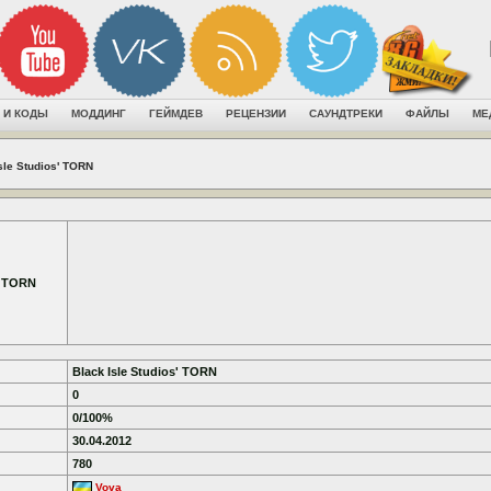
 И КОДЫ
МОДДИНГ
ГЕЙМДЕВ
РЕЦЕНЗИИ
САУНДТРЕКИ
ФАЙЛЫ
МЕ
sle Studios' TORN
' TORN
Black Isle Studios' TORN
0
0/100%
30.04.2012
780
Vova