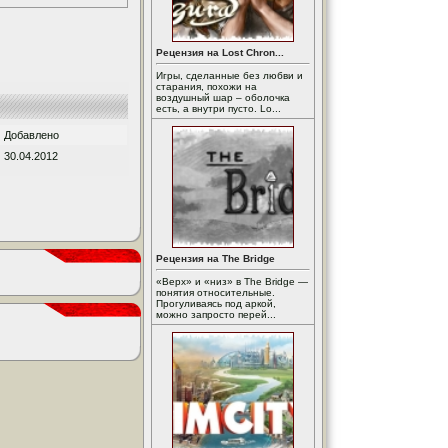
Рецензия на Lost Chron...
Игры, сделанные без любви и
старания, похожи на
воздушный шар – оболочка
есть, а внутри пусто. Lo...
Добавлено
30.04.2012
Рецензия на The Bridge
«Верх» и «низ» в The Bridge —
понятия относительные.
Прогуливаясь под аркой,
можно запросто перей...