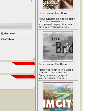
Рецензия на Lost Chron...
Игры, сделанные без любви и
старания, похожи на
воздушный шар – оболочка
есть, а внутри пусто. Lo...
Добавлено
30.04.2012
Рецензия на The Bridge
«Верх» и «низ» в The Bridge —
понятия относительные.
Прогуливаясь под аркой,
можно запросто перей...