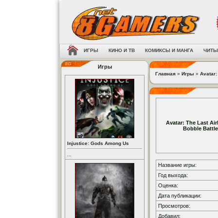
ИГРЫ
КИНО И ТВ
КОМИКСЫ И МАНГА
ЧИТЫ
Игры
Главная
»
Игры
»
Avatar:
Avatar: The Last Air
Bobble Battl
Injustice: Gods Among Us
...
Название игры:
Год выхода:
Оценка:
Дата публикации:
Просмотров:
Добавил: