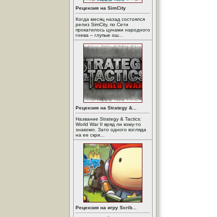
Рецензия на SimCity
Когда месяц назад состоялся
релиз SimCity, по Сети
прокатилось цунами народного
гнева – глупые ош...
Рецензия на Strategy &...
Название Strategy & Tactics:
World War II вряд ли кому-то
знакомо. Зато одного взгляда
на ее скри...
Рецензия на игру Scrib...