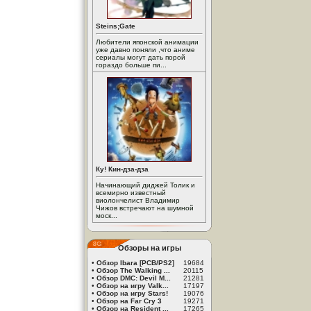
Steins;Gate
Любители японской анимации
уже давно поняли ,что аниме
сериалы могут дать порой
гораздо больше пи...
Ку! Кин-дза-дза
Начинающий диджей Толик и
всемирно известный
виолончелист Владимир
Чижов встречают на шумной
моск...
Обзоры на игры
•
Обзор Ibara [PCB/PS2]
19684
•
Обзор The Walking ...
20115
•
Обзор DMC: Devil M...
21281
•
Обзор на игру Valk...
17197
•
Обзор на игру Stars!
19076
•
Обзор на Far Cry 3
19271
•
Обзор на Resident ...
17265