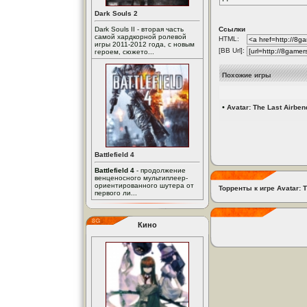
Dark Souls 2
Dark Souls II - вторая часть
Ссылки
самой хардкорной ролевой
HTML:
игры 2011-2012 года, с новым
[BB Url]:
героем, сюжето...
Похожие игры
•
Avatar: The Last Airbend
Battlefield 4
Battlefield 4
- продолжение
венценосного мультиплеер-
ориентированного шутера от
Торренты к игре Avatar: T
первого ли...
Кино