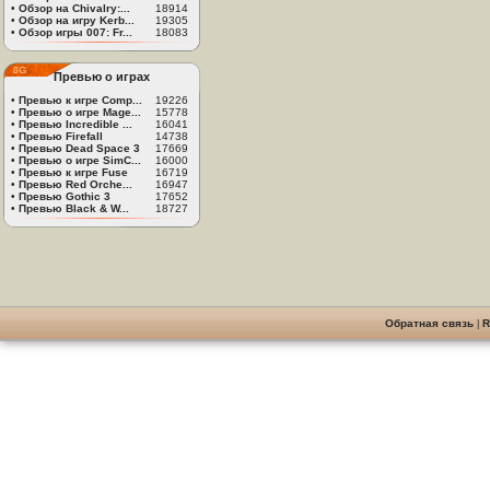
•
Обзор на Chivalry:...
18914
•
Обзор на игру Kerb...
19305
•
Обзор игры 007: Fr...
18083
Превью о играх
•
Превью к игре Comp...
19226
•
Превью о игре Mage...
15778
•
Превью Incredible ...
16041
•
Превью Firefall
14738
•
Превью Dead Space 3
17669
•
Превью о игре SimC...
16000
•
Превью к игре Fuse
16719
•
Превью Red Orche...
16947
•
Превью Gothic 3
17652
•
Превью Black & W...
18727
Обратная связь
|