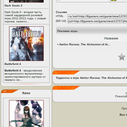
Dark Souls 2
Dark Souls II - вторая часть
Ссылки
самой хардкорной ролевой
HTML:
игры 2011-2012 года, с новым
[BB Url]:
героем, сюжето...
Похожие игры
Название
•
Atelier Rorona: The Alchemist of Ar...
Battlefield 4
Battlefield 4
- продолжение
венценосного мультиплеер-
ориентированного шутера от
Торренты к игре Atelier Rorona: The Alchemist of 
первого ли...
Кино
Пожалуй
Про
Все 