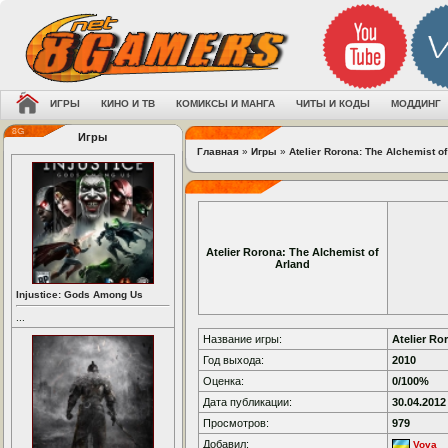
ИГРЫ
КИНО И ТВ
КОМИКСЫ И МАНГА
ЧИТЫ И КОДЫ
МОДДИНГ
Игры
Главная
»
Игры
»
Atelier Rorona: The Alchemist of
Atelier Rorona: The Alchemist of
Arland
Injustice: Gods Among Us
...
Название игры:
Atelier Ro
Год выхода:
2010
Оценка:
0/100%
Дата публикации:
30.04.2012
Просмотров:
979
Добавил:
Vova