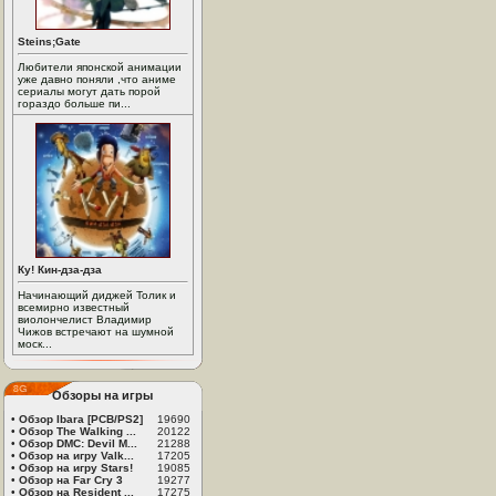
Steins;Gate
Любители японской анимации
уже давно поняли ,что аниме
сериалы могут дать порой
гораздо больше пи...
Ку! Кин-дза-дза
Начинающий диджей Толик и
всемирно известный
виолончелист Владимир
Чижов встречают на шумной
моск...
Обзоры на игры
•
Обзор Ibara [PCB/PS2]
19690
•
Обзор The Walking ...
20122
•
Обзор DMC: Devil M...
21288
•
Обзор на игру Valk...
17205
•
Обзор на игру Stars!
19085
•
Обзор на Far Cry 3
19277
•
Обзор на Resident ...
17275