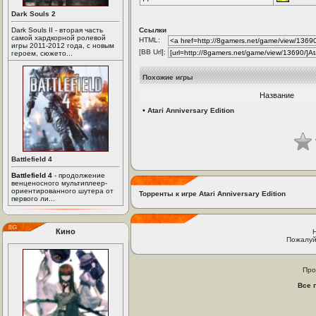
Dark Souls 2
Dark Souls II - вторая часть
Ссылки
самой хардкорной ролевой
HTML:
игры 2011-2012 года, с новым
[BB Url]:
героем, сюжето...
Похожие игры
Название
•
Atari Anniversary Edition
Battlefield 4
Battlefield 4
- продолжение
венценосного мультиплеер-
ориентированного шутера от
Торренты к игре Atari Anniversary Edition
первого ли...
Кино
Пожалуй
Про
Все 