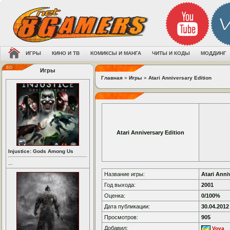
ИГРЫ
КИНО И ТВ
КОМИКСЫ И МАНГА
ЧИТЫ И КОДЫ
МОДДИНГ
Игры
Главная
»
Игры
»
Atari Anniversary Edition
Atari Anniversary Edition
Injustice: Gods Among Us
...
Название игры:
Atari Anni
Год выхода:
2001
Оценка:
0/100%
Дата публикации:
30.04.2012
Просмотров:
905
Добавил:
Vova