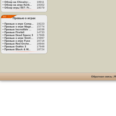
•
Обзор на Chivalry:...
18911
•
Обзор на игру Kerb...
19302
•
Обзор игры 007: Fr...
18079
Превью о играх
•
Превью к игре Comp...
19223
•
Превью о игре Mage...
15774
•
Превью Incredible ...
16038
•
Превью Firefall
14733
•
Превью Dead Space 3
17666
•
Превью о игре SimC...
15997
•
Превью к игре Fuse
16716
•
Превью Red Orche...
16944
•
Превью Gothic 3
17648
•
Превью Black & W...
18724
Обратная связь
|