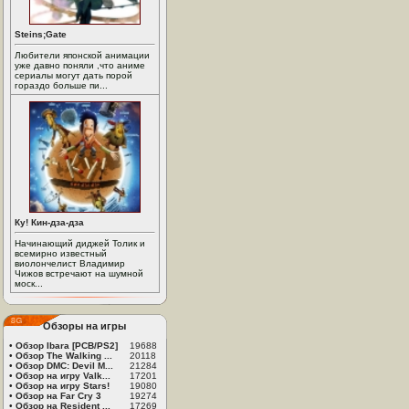
Steins;Gate
Любители японской анимации
уже давно поняли ,что аниме
сериалы могут дать порой
гораздо больше пи...
Ку! Кин-дза-дза
Начинающий диджей Толик и
всемирно известный
виолончелист Владимир
Чижов встречают на шумной
моск...
Обзоры на игры
•
Обзор Ibara [PCB/PS2]
19688
•
Обзор The Walking ...
20118
•
Обзор DMC: Devil M...
21284
•
Обзор на игру Valk...
17201
•
Обзор на игру Stars!
19080
•
Обзор на Far Cry 3
19274
•
Обзор на Resident ...
17269