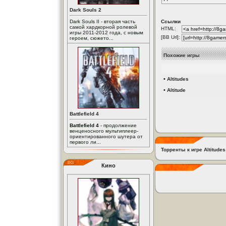
Dark Souls 2
Dark Souls II - вторая часть
Ссылки
самой хардкорной ролевой
HTML:
игры 2011-2012 года, с новым
[BB Url]:
героем, сюжето...
Похожие игры
•
Altitudes
•
Altitude
Battlefield 4
Battlefield 4
- продолжение
венценосного мультиплеер-
ориентированного шутера от
первого ли...
Торренты к игре Altitudes
Кино