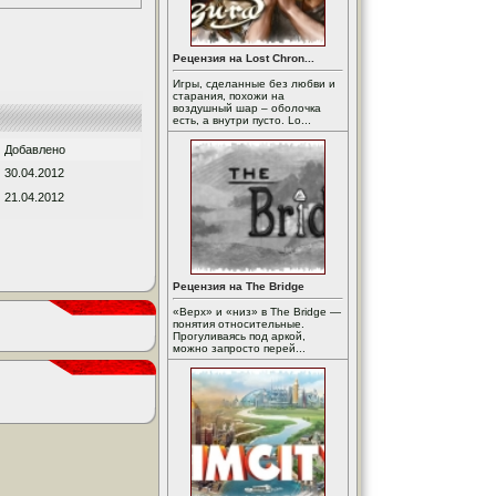
Рецензия на Lost Chron...
Игры, сделанные без любви и
старания, похожи на
воздушный шар – оболочка
есть, а внутри пусто. Lo...
Добавлено
30.04.2012
21.04.2012
Рецензия на The Bridge
«Верх» и «низ» в The Bridge —
понятия относительные.
Прогуливаясь под аркой,
можно запросто перей...