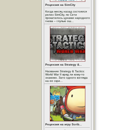
Рецензия на SimCity
Когда месяц назад состоялся
релиз SimCity, по Сети
прокатилось цунами народного
гнева – глупые ош...
Рецензия на Strategy &...
Название Strategy & Tactics:
World War II вряд ли кому-то
знакомо. Зато одного взгляда
на ее скри...
Рецензия на игру Scrib...