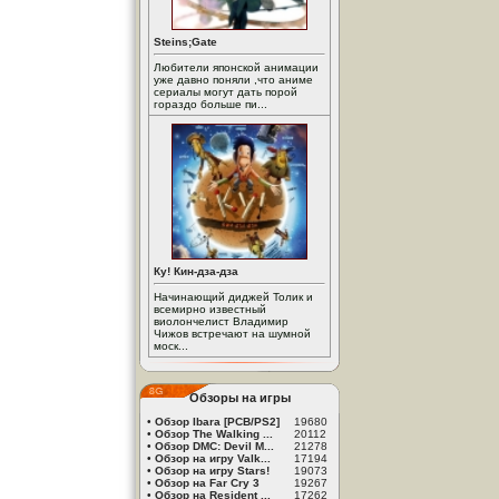
Steins;Gate
Любители японской анимации
уже давно поняли ,что аниме
сериалы могут дать порой
гораздо больше пи...
Ку! Кин-дза-дза
Начинающий диджей Толик и
всемирно известный
виолончелист Владимир
Чижов встречают на шумной
моск...
Обзоры на игры
•
Обзор Ibara [PCB/PS2]
19680
•
Обзор The Walking ...
20112
•
Обзор DMC: Devil M...
21278
•
Обзор на игру Valk...
17194
•
Обзор на игру Stars!
19073
•
Обзор на Far Cry 3
19267
•
Обзор на Resident ...
17262