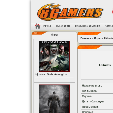
ИГРЫ
КИНО И ТВ
КОМИКСЫ И МАНГА
ЧИТЫ
Игры
Главная
»
Игры
»
Altitud
Altitudes
Injustice: Gods Among Us
...
Название игры:
Год выхода:
Оценка:
Дата публикации:
Просмотров:
Добавил: