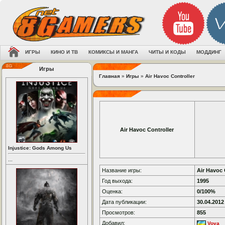
ИГРЫ
КИНО И ТВ
КОМИКСЫ И МАНГА
ЧИТЫ И КОДЫ
МОДДИНГ
Игры
Главная
»
Игры
»
Air Havoc Controller
Air Havoc Controller
Injustice: Gods Among Us
...
Название игры:
Air Havoc 
Год выхода:
1995
Оценка:
0/100%
Дата публикации:
30.04.2012
Просмотров:
855
Добавил:
Vova