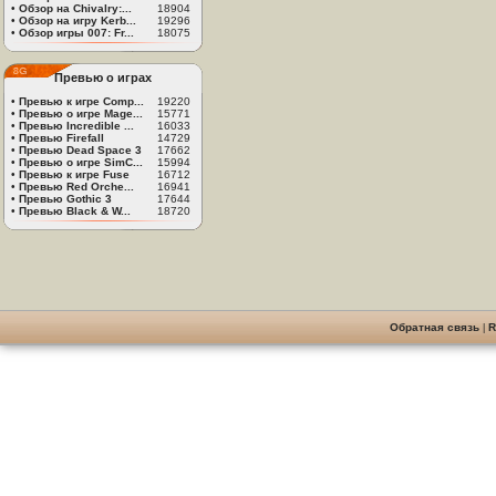
•
Обзор на Chivalry:...
18904
•
Обзор на игру Kerb...
19296
•
Обзор игры 007: Fr...
18075
Превью о играх
•
Превью к игре Comp...
19220
•
Превью о игре Mage...
15771
•
Превью Incredible ...
16033
•
Превью Firefall
14729
•
Превью Dead Space 3
17662
•
Превью о игре SimC...
15994
•
Превью к игре Fuse
16712
•
Превью Red Orche...
16941
•
Превью Gothic 3
17644
•
Превью Black & W...
18720
Обратная связь
|