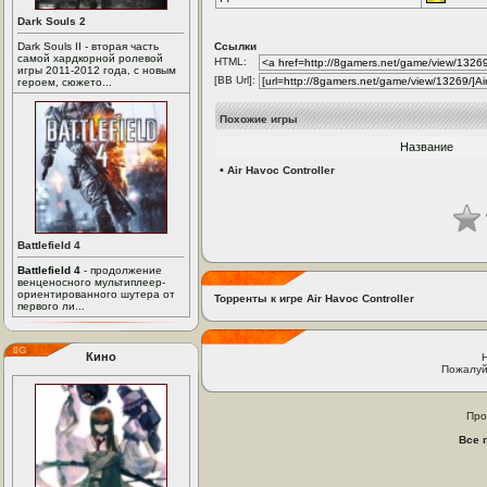
Dark Souls 2
Dark Souls II - вторая часть
Ссылки
самой хардкорной ролевой
HTML:
игры 2011-2012 года, с новым
[BB Url]:
героем, сюжето...
Похожие игры
Название
•
Air Havoc Controller
Battlefield 4
Battlefield 4
- продолжение
венценосного мультиплеер-
ориентированного шутера от
Торренты к игре Air Havoc Controller
первого ли...
Кино
Пожалуй
Про
Все 