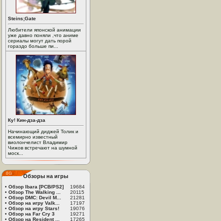
Steins;Gate
Любители японской анимации
уже давно поняли ,что аниме
сериалы могут дать порой
гораздо больше пи...
Ку! Кин-дза-дза
Начинающий диджей Толик и
всемирно известный
виолончелист Владимир
Чижов встречают на шумной
моск...
Обзоры на игры
•
Обзор Ibara [PCB/PS2]
19684
•
Обзор The Walking ...
20115
•
Обзор DMC: Devil M...
21281
•
Обзор на игру Valk...
17197
•
Обзор на игру Stars!
19076
•
Обзор на Far Cry 3
19271
•
Обзор на Resident ...
17265