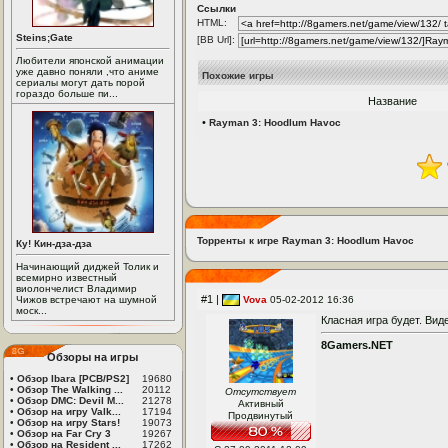
Ссылки
HTML:
Steins;Gate
[BB Url]:
Любители японской анимации
уже давно поняли ,что аниме
Похожие игры
сериалы могут дать порой
гораздо больше пи...
Название
•
Rayman 3: Hoodlum Havoc
Торренты к игре Rayman 3: Hoodlum Havoc
Ку! Кин-дза-дза
Начинающий диджей Толик и
всемирно известный
виолончелист Владимир
#1 |
Чижов встречают на шумной
Vova
05-02-2012 16:36
моск...
Класная игра будет. Вид
8Gamers.NET
Обзоры на игры
•
Обзор Ibara [PCB/PS2]
19680
•
Обзор The Walking ...
20112
Отсутствует
•
Обзор DMC: Devil M...
21278
Активный
•
Обзор на игру Valk...
17194
Продвинутый
•
Обзор на игру Stars!
19073
•
Обзор на Far Cry 3
19267
•
Обзор на Resident ...
17262