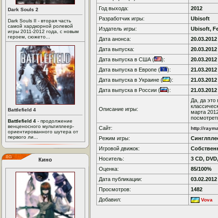
Год выхода:
2012
Dark Souls 2
Разработчик игры:
Ubisoft
Dark Souls II - вторая часть
самой хардкорной ролевой
Издатель игры:
Ubisoft, Fe
игры 2011-2012 года, с новым
героем, сюжето...
Дата анонса:
20.03.2012
Дата выпуска:
20.03.2012
Дата выпуска в США (
):
20.03.2012
Дата выпуска в Европе (
):
21.03.2012
Дата выпуска в Украине (
):
21.03.2012
Дата выпуска в России (
):
21.03.2012
Да, да это
классичес
Описание игры:
Battlefield 4
марта 2012
посмотрет
Battlefield 4
- продолжение
венценосного мультиплеер-
Сайт:
http://raym
ориентированного шутера от
первого ли...
Режим игры:
Синглпле
Игровой движок:
Собствен
Носитель:
3 CD, DVD
Кино
Оценка:
85/100%
Дата публикации:
03.02.2012
Просмотров:
1482
Добавил:
Vova