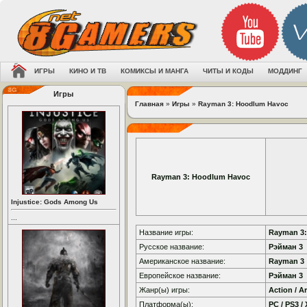
ИГРЫ
КИНО И ТВ
КОМИКСЫ И МАНГА
ЧИТЫ И КОДЫ
МОДДИНГ
Игры
Главная
»
Игры
»
Rayman 3: Hoodlum Havoc
Rayman 3: Hoodlum Havoc
Injustice: Gods Among Us
...
Название игры:
Rayman 3
Русское название:
Рэйман 3
Американское название:
Rayman 3
Европейское название:
Рэйман 3
Жанр(ы) игры:
Action / A
Платформа(ы):
PC / PS3 /