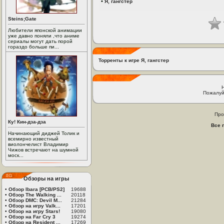
•
Я, гангстер
Steins;Gate
Любители японской анимации
уже давно поняли ,что аниме
сериалы могут дать порой
гораздо больше пи...
Торренты к игре Я, гангстер
Пожалуй
Про
Ку! Кин-дза-дза
Все 
Начинающий диджей Толик и
всемирно известный
виолончелист Владимир
Чижов встречают на шумной
моск...
Обзоры на игры
•
Обзор Ibara [PCB/PS2]
19688
•
Обзор The Walking ...
20118
•
Обзор DMC: Devil M...
21284
•
Обзор на игру Valk...
17201
•
Обзор на игру Stars!
19080
•
Обзор на Far Cry 3
19274
•
Обзор на Resident ...
17269