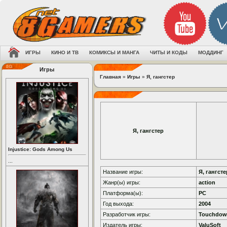
ИГРЫ
КИНО И ТВ
КОМИКСЫ И МАНГА
ЧИТЫ И КОДЫ
МОДДИНГ
Игры
Главная
»
Игры
»
Я, гангстер
Я, гангстер
Injustice: Gods Among Us
...
Название игры:
Я, гангсте
Жанр(ы) игры:
action
Платформа(ы):
PC
Год выхода:
2004
Разработчик игры:
Touchdown
Издатель игры:
ValuSoft