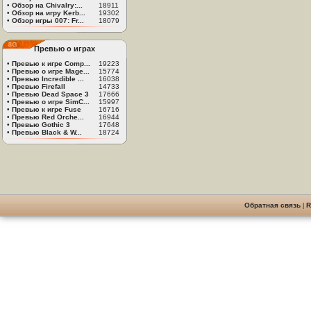
•
Обзор на Chivalry:...
18911
•
Обзор на игру Kerb...
19302
•
Обзор игры 007: Fr...
18079
Превью о играх
•
Превью к игре Comp...
19223
•
Превью о игре Mage...
15774
•
Превью Incredible ...
16038
•
Превью Firefall
14733
•
Превью Dead Space 3
17666
•
Превью о игре SimC...
15997
•
Превью к игре Fuse
16716
•
Превью Red Orche...
16944
•
Превью Gothic 3
17648
•
Превью Black & W...
18724
Обратная связь
|