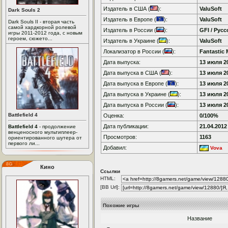
Издатель в США (
):
ValuSoft
Dark Souls 2
Издатель в Европе (
):
ValuSoft
Dark Souls II - вторая часть
самой хардкорной ролевой
Издатель в России (
):
GFI / Рус
игры 2011-2012 года, с новым
героем, сюжето...
Издатель в Украине (
):
ValuSoft
Локализатор в России (
):
Fantastic 
Дата выпуска:
13 июля 20
Дата выпуска в США (
):
13 июля 20
Дата выпуска в Европе (
):
13 июля 20
Дата выпуска в Украине (
):
13 июля 20
Дата выпуска в России (
):
13 июля 20
Battlefield 4
Оценка:
0/100%
Дата публикации:
21.04.2012
Battlefield 4
- продолжение
венценосного мультиплеер-
Просмотров:
1163
ориентированного шутера от
первого ли...
Добавил:
Vova
Кино
Ссылки
HTML:
[BB Url]:
Похожие игры
Название