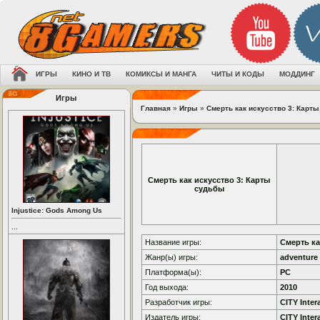
ИГРЫ
КИНО И ТВ
КОМИКСЫ И МАНГА
ЧИТЫ И КОДЫ
МОДДИНГ
Игры
Главная
»
Игры
»
Смерть как искусство 3: Карт
Смерть как искусство 3: Карты
судьбы
Injustice: Gods Among Us
...
Название игры:
Смерть ка
Жанр(ы) игры:
adventure
Платформа(ы):
PC
Год выхода:
2010
Разработчик игры:
CITY Inter
Издатель игры:
CITY Inter