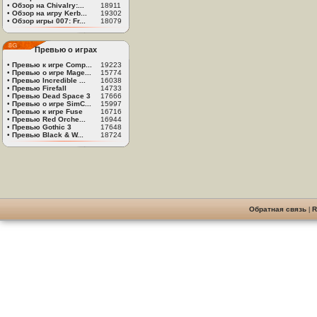
•
Обзор на Chivalry:...
18911
•
Обзор на игру Kerb...
19302
•
Обзор игры 007: Fr...
18079
Превью о играх
•
Превью к игре Comp...
19223
•
Превью о игре Mage...
15774
•
Превью Incredible ...
16038
•
Превью Firefall
14733
•
Превью Dead Space 3
17666
•
Превью о игре SimC...
15997
•
Превью к игре Fuse
16716
•
Превью Red Orche...
16944
•
Превью Gothic 3
17648
•
Превью Black & W...
18724
Обратная связь
|