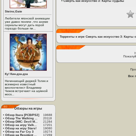
•
Смерть как искусство 3: Карты судьбы
Steins;Gate
Любители японской анимации
уже давно поняли ,что аниме
сериалы могут дать порой
гораздо больше пи...
Торренты к игре Смерть как искусство 3: Карты
Пожалуй
Про
Ку! Кин-дза-дза
Все 
Начинающий диджей Толик и
всемирно известный
виолончелист Владимир
Чижов встречают на шумной
моск...
Обзоры на игры
•
Обзор Ibara [PCB/PS2]
19688
•
Обзор The Walking ...
20118
•
Обзор DMC: Devil M...
21284
•
Обзор на игру Valk...
17201
•
Обзор на игру Stars!
19080
•
Обзор на Far Cry 3
19274
•
Обзор на Resident ...
17269