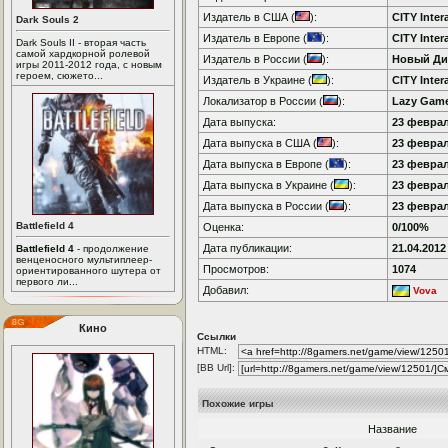
Издатель в США (
):
CITY Inter
Dark Souls 2
Издатель в Европе (
):
CITY Inter
Dark Souls II - вторая часть
самой хардкорной ролевой
Издатель в России (
):
Новый Ди
игры 2011-2012 года, с новым
героем, сюжето...
Издатель в Украине (
):
CITY Inter
Локализатор в России (
):
Lazy Gam
Дата выпуска:
23 феврал
Дата выпуска в США (
):
23 феврал
Дата выпуска в Европе (
):
23 феврал
Дата выпуска в Украине (
):
23 феврал
Дата выпуска в России (
):
23 феврал
Battlefield 4
Оценка:
0/100%
Дата публикации:
21.04.2012
Battlefield 4
- продолжение
венценосного мультиплеер-
Просмотров:
1074
ориентированного шутера от
первого ли...
Добавил:
Vova
Кино
Ссылки
HTML:
[BB Url]:
Похожие игры
Название