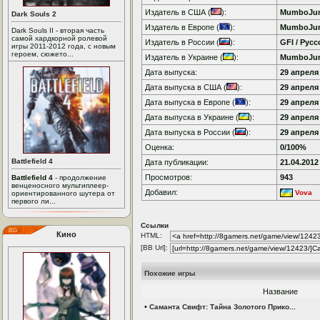
Издатель в США (
):
MumboJu
Dark Souls 2
Издатель в Европе (
):
MumboJu
Dark Souls II - вторая часть
самой хардкорной ролевой
Издатель в России (
):
GFI / Рус
игры 2011-2012 года, с новым
героем, сюжето...
Издатель в Украине (
):
MumboJu
Дата выпуска:
29 апреля 
Дата выпуска в США (
):
29 апреля 
Дата выпуска в Европе (
):
29 апреля 
Дата выпуска в Украине (
):
29 апреля 
Дата выпуска в России (
):
29 апреля 
Оценка:
0/100%
Battlefield 4
Дата публикации:
21.04.2012
Просмотров:
943
Battlefield 4
- продолжение
венценосного мультиплеер-
Добавил:
Vova
ориентированного шутера от
первого ли...
Ссылки
Кино
HTML:
[BB Url]:
Похожие игры
Название
•
Саманта Свифт: Тайна Золотого Прико...