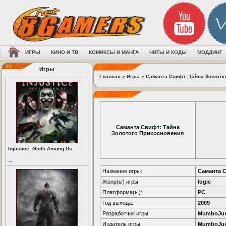
ИГРЫ
КИНО И ТВ
КОМИКСЫ И МАНГА
ЧИТЫ И КОДЫ
МОДДИНГ
Игры
Главная
»
Игры
»
Саманта Свифт: Тайна Золотог
Саманта Свифт: Тайна
Золотого Прикосновения
Injustice: Gods Among Us
...
Название игры:
Саманта 
Жанр(ы) игры:
logic
Платформа(ы):
PC
Год выхода:
2009
Разработчик игры:
MumboJu
Издатель игры:
MumboJu