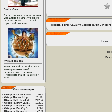
Steins;Gate
Любители японской анимации
уже давно поняли ,что аниме
сериалы могут дать порой
гораздо больше пи...
Торренты к игре Саманта Свифт: Тайна Золотого
Пожалуй
Про
Все 
Ку! Кин-дза-дза
Начинающий диджей Толик и
всемирно известный
виолончелист Владимир
Чижов встречают на шумной
моск...
Обзоры на игры
•
Обзор Ibara [PCB/PS2]
19688
•
Обзор The Walking ...
20118
•
Обзор DMC: Devil M...
21284
•
Обзор на игру Valk...
17201
•
Обзор на игру Stars!
19080
•
Обзор на Far Cry 3
19274
•
Обзор на Resident ...
17269