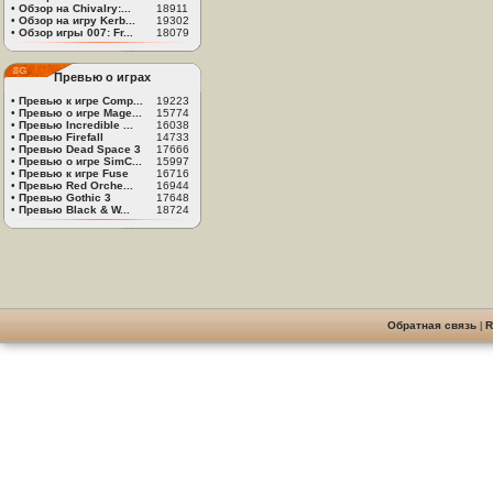
•
Обзор на Chivalry:...
18911
•
Обзор на игру Kerb...
19302
•
Обзор игры 007: Fr...
18079
Превью о играх
•
Превью к игре Comp...
19223
•
Превью о игре Mage...
15774
•
Превью Incredible ...
16038
•
Превью Firefall
14733
•
Превью Dead Space 3
17666
•
Превью о игре SimC...
15997
•
Превью к игре Fuse
16716
•
Превью Red Orche...
16944
•
Превью Gothic 3
17648
•
Превью Black & W...
18724
Обратная связь
|