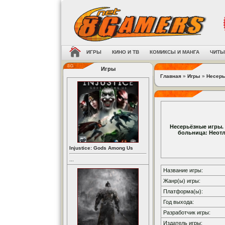
ИГРЫ
КИНО И ТВ
КОМИКСЫ И МАНГА
ЧИТЫ
Игры
Главная
»
Игры
»
Несерь
Несерьёзные игры.
больница: Неот
Injustice: Gods Among Us
...
Название игры:
Жанр(ы) игры:
Платформа(ы):
Год выхода:
Разработчик игры:
Издатель игры: