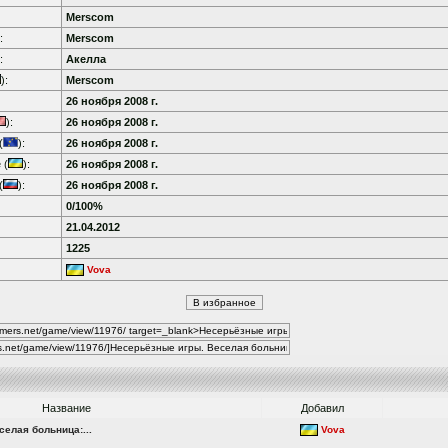
Merscom
:
Merscom
:
Акелла
):
Merscom
26 ноября 2008 г.
):
26 ноября 2008 г.
(
):
26 ноября 2008 г.
 (
):
26 ноября 2008 г.
(
):
26 ноября 2008 г.
0/100%
21.04.2012
1225
Vova
Название
Добавил
елая больница:...
Vova