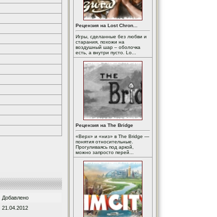
Рецензия на Lost Chron...
Игры, сделанные без любви и
старания, похожи на
воздушный шар – оболочка
есть, а внутри пусто. Lo...
Рецензия на The Bridge
«Верх» и «низ» в The Bridge —
понятия относительные.
Прогуливаясь под аркой,
можно запросто перей...
Добавлено
21.04.2012