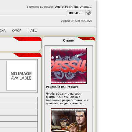
Age of Fear: The Undea...
Возможно вы искали: '
'
August 09 2026 08:13:20
ДИА
ЮМОР
ФЛЕШ
Статьи
Рецензия на Pressure
Чтобы обратить на себя
внимание, начинающие
маленькие разработчики, как
правило, уходят в жанры, ...