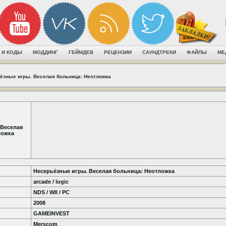
 И КОДЫ
МОДДИНГ
ГЕЙМДЕВ
РЕЦЕНЗИИ
САУНДТРЕКИ
ФАЙЛЫ
МЕ
ёзные игры. Веселая больница: Неотложка
 Веселая
ложка
Несерьёзные игры. Веселая больница: Неотложка
arcade / logic
NDS / WII / PC
2008
GAMEINVEST
Merscom