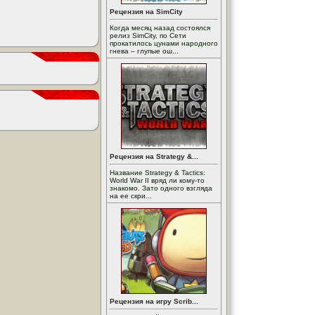
Рецензия на SimCity
Когда месяц назад состоялся
релиз SimCity, по Сети
прокатилось цунами народного
гнева – глупые ош...
Рецензия на Strategy &...
Название Strategy & Tactics:
World War II вряд ли кому-то
знакомо. Зато одного взгляда
на ее скри...
Рецензия на игру Scrib...