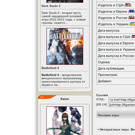
Издатель в США (
):
Dark Souls 2
Издатель в Европе (
)
Dark Souls II - вторая часть
самой хардкорной ролевой
Издатель в России (
)
игры 2011-2012 года, с новым
героем, сюжето...
Издатель в Украине (
Дата выпуска:
Дата выпуска в США (
Дата выпуска в Европе 
Дата выпуска в Украине
Дата выпуска в России 
Оценка:
Battlefield 4
Дата публикации:
Просмотров:
Battlefield 4
- продолжение
венценосного мультиплеер-
Добавил:
ориентированного шутера от
первого ли...
Ссылки
Кино
HTML:
[BB Url]:
Похожие игры
•
Несерьёзные игры. Вес