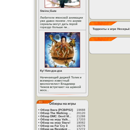
Steins;Gate
Любители японской анимации
уже давно поняли ,что аниме
сериалы могут дать порой
гораздо больше пи...
Торренты к игре Несерьё
Ку! Кин-дза-дза
Начинающий диджей Толик и
всемирно известный
виолончелист Владимир
Чижов встречают на шумной
моск...
Обзоры на игры
•
Обзор Ibara [PCB/PS2]
19688
•
Обзор The Walking ...
20120
•
Обзор DMC: Devil M...
21288
•
Обзор на игру Valk...
17203
•
Обзор на игру Stars!
19082
•
Обзор на Far Cry 3
19276
•
Обзор на Resident ...
17272