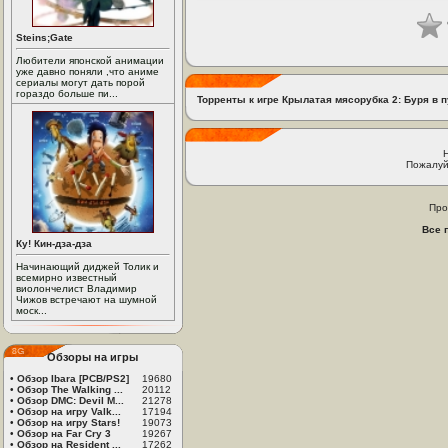
Steins;Gate
Любители японской анимации
уже давно поняли ,что аниме
сериалы могут дать порой
гораздо больше пи...
Торренты к игре Крылатая мясорубка 2: Буря в 
Пожалуй
Про
Все 
Ку! Кин-дза-дза
Начинающий диджей Толик и
всемирно известный
виолончелист Владимир
Чижов встречают на шумной
моск...
Обзоры на игры
•
Обзор Ibara [PCB/PS2]
19680
•
Обзор The Walking ...
20112
•
Обзор DMC: Devil M...
21278
•
Обзор на игру Valk...
17194
•
Обзор на игру Stars!
19073
•
Обзор на Far Cry 3
19267
•
Обзор на Resident ...
17262