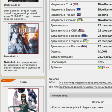
Издатель в США (
):
DivoGame
Dark Souls 2
Издатель в Европе (
):
DivoGame
Dark Souls II - вторая часть
самой хардкорной ролевой
Издатель в России (
):
Акелла
игры 2011-2012 года, с новым
героем, сюжето...
Издатель в Украине (
):
DivoGame
Дата выпуска:
22 феврал
Дата выпуска в США (
):
22 феврал
Дата выпуска в Европе (
):
22 феврал
Дата выпуска в Украине (
):
22 феврал
Дата выпуска в России (
):
22 феврал
Оценка:
0/100%
Battlefield 4
Дата публикации:
21.04.2012
Просмотров:
1215
Battlefield 4
- продолжение
венценосного мультиплеер-
Добавил:
Vova
ориентированного шутера от
первого ли...
Ссылки
Кино
HTML:
[BB Url]:
Похожие игры
Название
•
Крылатая мясорубка 2: Буря в пустыне