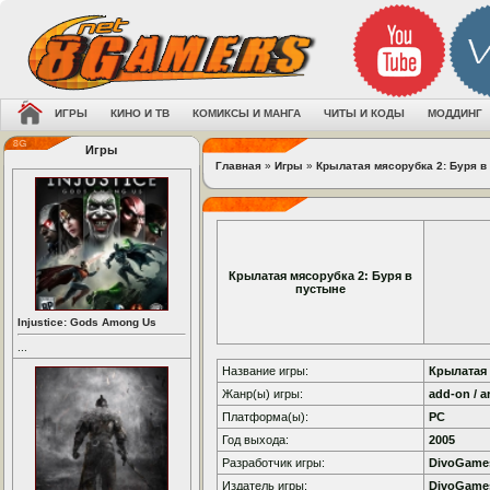
ИГРЫ
КИНО И ТВ
КОМИКСЫ И МАНГА
ЧИТЫ И КОДЫ
МОДДИНГ
Игры
Главная
»
Игры
»
Крылатая мясорубка 2: Буря в
Крылатая мясорубка 2: Буря в
пустыне
Injustice: Gods Among Us
...
Название игры:
Крылатая 
Жанр(ы) игры:
add-on / a
Платформа(ы):
PC
Год выхода:
2005
Разработчик игры:
DivoGame
Издатель игры:
DivoGame