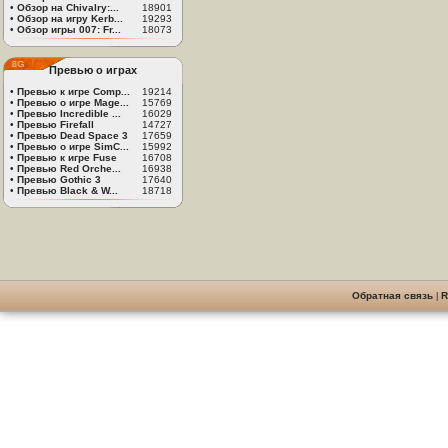
•
Обзор на Chivalry:...
18901
•
Обзор на игру Kerb...
19293
•
Обзор игры 007: Fr...
18073
Превью о играх
•
Превью к игре Comp...
19214
•
Превью о игре Mage...
15769
•
Превью Incredible ...
16029
•
Превью Firefall
14727
•
Превью Dead Space 3
17659
•
Превью о игре SimC...
15992
•
Превью к игре Fuse
16708
•
Превью Red Orche...
16938
•
Превью Gothic 3
17640
•
Превью Black & W...
18718
Обратная связь
|