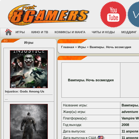
ИГРЫ
КИНО И ТВ
КОМИКСЫ И МАНГА
ЧИТЫ И КОДЫ
МОДДИНГ
Игры
Главная
»
Игры
»
Вампиры. Ночь возмездия
Вампиры. Ночь возмездия
Injustice: Gods Among Us
...
Название игры:
Вампиры.
Жанр(ы) игры:
adventure 
Платформа(ы):
Vampire W
Год выхода:
2008
Дата выпуска:
11 апреля 
Дата выпуска в США (
):
11 апреля 