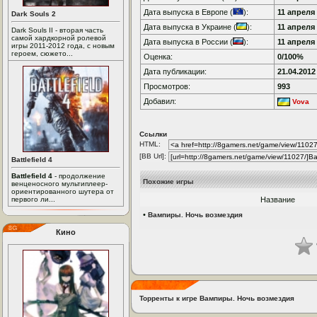
Дата выпуска в Европе (
):
11 апреля 
Dark Souls 2
Дата выпуска в Украине (
):
11 апреля 
Dark Souls II - вторая часть
самой хардкорной ролевой
Дата выпуска в России (
):
11 апреля 
игры 2011-2012 года, с новым
героем, сюжето...
Оценка:
0/100%
Дата публикации:
21.04.2012
Просмотров:
993
Добавил:
Vova
Ссылки
HTML:
[BB Url]:
Battlefield 4
Battlefield 4
- продолжение
Похожие игры
венценосного мультиплеер-
ориентированного шутера от
первого ли...
Название
•
Вампиры. Ночь возмездия
Кино
Торренты к игре Вампиры. Ночь возмездия