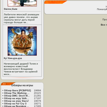
Steins;Gate
Пожалуй
Любители японской анимации
уже давно поняли ,что аниме
Про
сериалы могут дать порой
гораздо больше пи...
Все 
Ку! Кин-дза-дза
Начинающий диджей Толик и
всемирно известный
виолончелист Владимир
Чижов встречают на шумной
моск...
Обзоры на игры
•
Обзор Ibara [PCB/PS2]
19684
•
Обзор The Walking ...
20115
•
Обзор DMC: Devil M...
21281
•
Обзор на игру Valk...
17197
•
Обзор на игру Stars!
19076
•
Обзор на Far Cry 3
19271
•
Обзор на Resident ...
17265