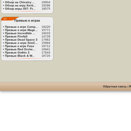
•
Обзор на Chivalry:...
18904
•
Обзор на игру Kerb...
19296
•
Обзор игры 007: Fr...
18075
Превью о играх
•
Превью к игре Comp...
19220
•
Превью о игре Mage...
15771
•
Превью Incredible ...
16033
•
Превью Firefall
14729
•
Превью Dead Space 3
17662
•
Превью о игре SimC...
15994
•
Превью к игре Fuse
16712
•
Превью Red Orche...
16941
•
Превью Gothic 3
17644
•
Превью Black & W...
18720
Обратная связь
|