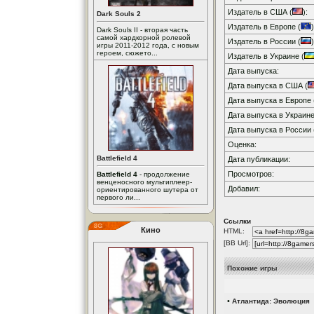
Издатель в США (
):
Dark Souls 2
Издатель в Европе (
)
Dark Souls II - вторая часть
самой хардкорной ролевой
Издатель в России (
)
игры 2011-2012 года, с новым
героем, сюжето...
Издатель в Украине (
Дата выпуска:
Дата выпуска в США (
Дата выпуска в Европе 
Дата выпуска в Украине
Дата выпуска в России 
Оценка:
Battlefield 4
Дата публикации:
Просмотров:
Battlefield 4
- продолжение
венценосного мультиплеер-
Добавил:
ориентированного шутера от
первого ли...
Ссылки
Кино
HTML:
[BB Url]:
Похожие игры
•
Атлантида: Эволюция