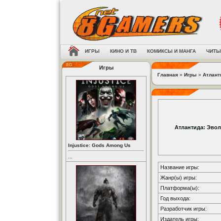
ИГРЫ
КИНО И ТВ
КОМИКСЫ И МАНГА
ЧИТЫ
Игры
Главная
»
Игры
»
Атлант
Атлантида: Эво
Injustice: Gods Among Us
...
Название игры:
Жанр(ы) игры:
Платформа(ы):
Год выхода:
Разработчик игры:
Издатель игры: