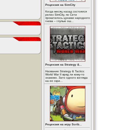
Рецензия на SimCity
Когда месяц назад состоялся
релиз SimCity, по Сети
прокатилось цунами народного
гнева – глупые ош...
Рецензия на Strategy &...
Название Strategy & Tactics:
World War II вряд ли кому-то
знакомо. Зато одного взгляда
на ее скри...
Рецензия на игру Scrib...