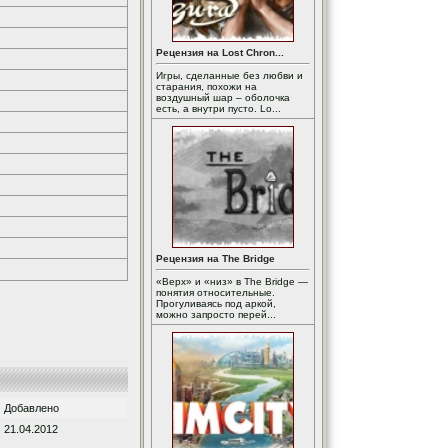
Рецензия на Lost Chron...
Игры, сделанные без любви и
старания, похожи на
воздушный шар – оболочка
есть, а внутри пусто. Lo...
Рецензия на The Bridge
«Верх» и «низ» в The Bridge —
понятия относительные.
Прогуливаясь под аркой,
можно запросто перей...
Добавлено
21.04.2012