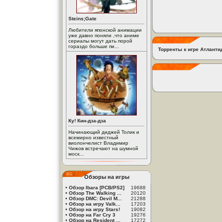
Steins;Gate
Любители японской анимации
уже давно поняли ,что аниме
сериалы могут дать порой
гораздо больше пи...
Торренты к игре Атланти
Ку! Кин-дза-дза
Начинающий диджей Толик и
всемирно известный
виолончелист Владимир
Чижов встречают на шумной
моск...
Обзоры на игры
•
Обзор Ibara [PCB/PS2]
19688
•
Обзор The Walking ...
20120
•
Обзор DMC: Devil M...
21288
•
Обзор на игру Valk...
17203
•
Обзор на игру Stars!
19082
•
Обзор на Far Cry 3
19276
•
Обзор на Resident ...
17272