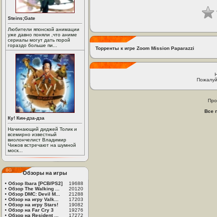
Steins;Gate
Любители японской анимации
уже давно поняли ,что аниме
сериалы могут дать порой
гораздо больше пи...
Торренты к игре Zoom Mission Paparazzi
Пожалуй
Про
Все 
Ку! Кин-дза-дза
Начинающий диджей Толик и
всемирно известный
виолончелист Владимир
Чижов встречают на шумной
моск...
Обзоры на игры
•
Обзор Ibara [PCB/PS2]
19688
•
Обзор The Walking ...
20120
•
Обзор DMC: Devil M...
21288
•
Обзор на игру Valk...
17203
•
Обзор на игру Stars!
19082
•
Обзор на Far Cry 3
19276
•
Обзор на Resident ...
17272