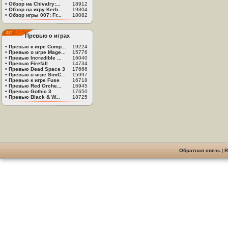
•
Обзор на Chivalry:...
18912
•
Обзор на игру Kerb...
19304
•
Обзор игры 007: Fr...
18082
Превью о играх
•
Превью к игре Comp...
19224
•
Превью о игре Mage...
15776
•
Превью Incredible ...
16040
•
Превью Firefall
14734
•
Превью Dead Space 3
17666
•
Превью о игре SimC...
15997
•
Превью к игре Fuse
16718
•
Превью Red Orche...
16945
•
Превью Gothic 3
17650
•
Превью Black & W...
18725
Обратная связь
|