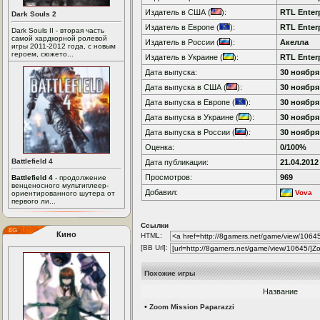
Издатель в США (
):
RTL Enter
Dark Souls 2
Издатель в Европе (
):
RTL Enter
Dark Souls II - вторая часть
самой хардкорной ролевой
Издатель в России (
):
Акелла
игры 2011-2012 года, с новым
героем, сюжето...
Издатель в Украине (
):
RTL Enter
Дата выпуска:
30 ноября 
Дата выпуска в США (
):
30 ноября 
Дата выпуска в Европе (
):
30 ноября 
Дата выпуска в Украине (
):
30 ноября 
Дата выпуска в России (
):
30 ноября 
Оценка:
0/100%
Battlefield 4
Дата публикации:
21.04.2012
Просмотров:
969
Battlefield 4
- продолжение
венценосного мультиплеер-
Добавил:
Vova
ориентированного шутера от
первого ли...
Ссылки
Кино
HTML:
[BB Url]:
Похожие игры
Название
•
Zoom Mission Paparazzi