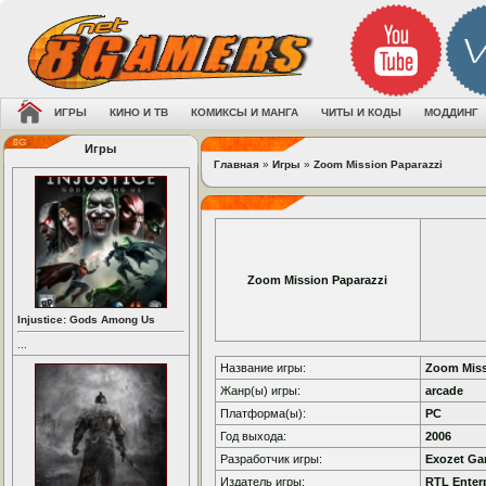
ИГРЫ
КИНО И ТВ
КОМИКСЫ И МАНГА
ЧИТЫ И КОДЫ
МОДДИНГ
Игры
Главная
»
Игры
»
Zoom Mission Paparazzi
Zoom Mission Paparazzi
Injustice: Gods Among Us
...
Название игры:
Zoom Miss
Жанр(ы) игры:
arcade
Платформа(ы):
PC
Год выхода:
2006
Разработчик игры:
Exozet G
Издатель игры:
RTL Enter