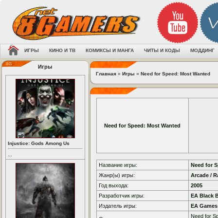
ИГРЫ
КИНО И ТВ
КОМИКСЫ И МАНГА
ЧИТЫ И КОДЫ
МОДДИНГ
Игры
Главная
»
Игры
»
Need for Speed: Most Wanted
Need for Speed: Most Wanted
Injustice: Gods Among Us
...
Название игры:
Need for 
Жанр(ы) игры:
Arcade / R
Год выхода:
2005
Разработчик игры:
EA Black 
Издатель игры:
EA Games
Need for S