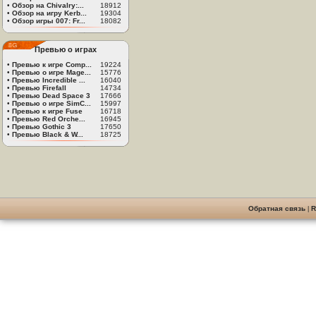
•
Обзор на Chivalry:...
18912
•
Обзор на игру Kerb...
19304
•
Обзор игры 007: Fr...
18082
Превью о играх
•
Превью к игре Comp...
19224
•
Превью о игре Mage...
15776
•
Превью Incredible ...
16040
•
Превью Firefall
14734
•
Превью Dead Space 3
17666
•
Превью о игре SimC...
15997
•
Превью к игре Fuse
16718
•
Превью Red Orche...
16945
•
Превью Gothic 3
17650
•
Превью Black & W...
18725
Обратная связь
|