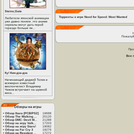
Steins;Gate
Торренты к игре Need for Speed: Most Wanted
Любители японской анимации
уже давно поняли ,что аниме
сериалы могут дать порой
гораздо больше пи...
Пожалуй
Про
Все 
Ку! Кин-дза-дза
Начинающий диджей Толик и
всемирно известный
виолончелист Владимир
Чижов встречают на шумной
моск...
Обзоры на игры
•
Обзор Ibara [PCB/PS2]
19688
•
Обзор The Walking ...
20120
•
Обзор DMC: Devil M...
21288
•
Обзор на игру Valk...
17203
•
Обзор на игру Stars!
19082
•
Обзор на Far Cry 3
19276
•
Обзор на Resident ...
17272