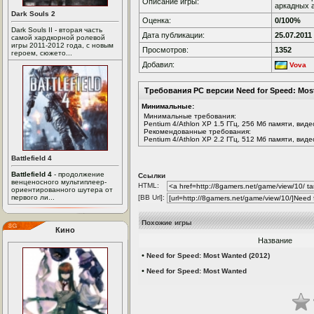
Описание игры:
аркадных а
Dark Souls 2
Оценка:
0/100%
Dark Souls II - вторая часть
Дата публикации:
25.07.2011
самой хардкорной ролевой
игры 2011-2012 года, с новым
Просмотров:
1352
героем, сюжето...
Добавил:
Vova
Требования PC версии Need for Speed: Mos
Минимальные:
Минимальные требования:
Pentium 4/Athlon XP 1.5 ГГц, 256 Мб памяти, вид
Рекомендованные требования:
Pentium 4/Athlon XP 2.2 ГГц, 512 Мб памяти, вид
Battlefield 4
Battlefield 4
- продолжение
Ссылки
венценосного мультиплеер-
HTML:
ориентированного шутера от
первого ли...
[BB Url]:
Похожие игры
Кино
Название
•
Need for Speed: Most Wanted (2012)
•
Need for Speed: Most Wanted