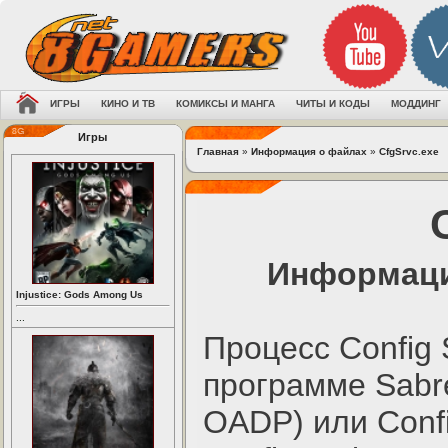
ИГРЫ
КИНО И ТВ
КОМИКСЫ И МАНГА
ЧИТЫ И КОДЫ
МОДДИНГ
Игры
Главная
»
Информация о файлах
»
CfgSrvc.exe
Информаци
Injustice: Gods Among Us
...
Процесс Config 
программе Sabre
OADP) или Confi