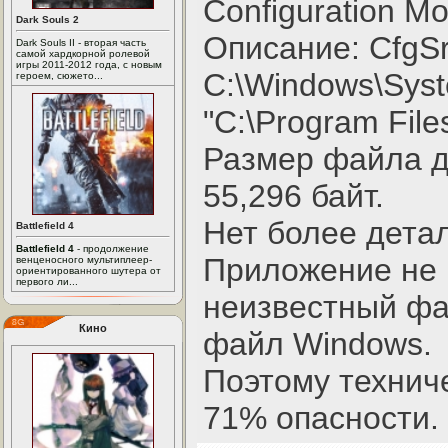
Configuration M
Dark Souls 2
Описание: CfgSr
Dark Souls II - вторая часть
самой хардкорной ролевой
игры 2011-2012 года, с новым
C:\Windows\Sys
героем, сюжето...
"C:\Program Files
Размер файла д
55,296 байт.
Нет более дета
Battlefield 4
Battlefield 4
- продолжение
Приложение не 
венценосного мультиплеер-
ориентированного шутера от
первого ли...
неизвестный фа
Кино
файл Windows.
Поэтому технич
71% опасности.