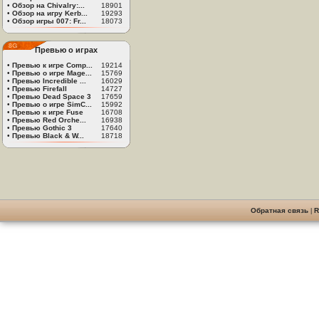
•
Обзор на Chivalry:...
18901
•
Обзор на игру Kerb...
19293
•
Обзор игры 007: Fr...
18073
Превью о играх
•
Превью к игре Comp...
19214
•
Превью о игре Mage...
15769
•
Превью Incredible ...
16029
•
Превью Firefall
14727
•
Превью Dead Space 3
17659
•
Превью о игре SimC...
15992
•
Превью к игре Fuse
16708
•
Превью Red Orche...
16938
•
Превью Gothic 3
17640
•
Превью Black & W...
18718
Обратная связь
|