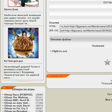
1110 Пр
Steins;Gate
Любители японской анимации
уже давно поняли ,что аниме
сериалы могут дать порой
Ссылки
гораздо больше пи...
HTML:
[BB Url]:
Похожие файлы
Название
•
CfgSrvc.exe
Ку! Кин-дза-дза
Начинающий диджей Толик и
всемирно известный
виолончелист Владимир
Чижов встречают на шумной
моск...
Пожалуй
Обзоры на игры
Про
•
Обзор Ibara [PCB/PS2]
19680
•
Обзор The Walking ...
20112
Все 
•
Обзор DMC: Devil M...
21278
•
Обзор на игру Valk...
17194
•
Обзор на игру Stars!
19073
•
Обзор на Far Cry 3
19267
•
Обзор на Resident ...
17262