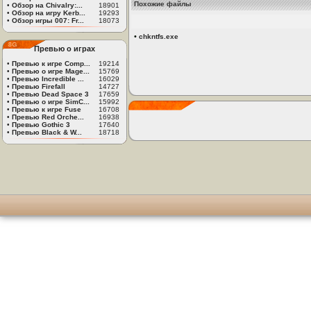
Похожие файлы
•
Обзор на Chivalry:...
18901
•
Обзор на игру Kerb...
19293
•
Обзор игры 007: Fr...
18073
•
chkntfs.exe
Превью о играх
•
Превью к игре Comp...
19214
•
Превью о игре Mage...
15769
•
Превью Incredible ...
16029
•
Превью Firefall
14727
•
Превью Dead Space 3
17659
•
Превью о игре SimC...
15992
•
Превью к игре Fuse
16708
•
Превью Red Orche...
16938
•
Превью Gothic 3
17640
•
Превью Black & W...
18718