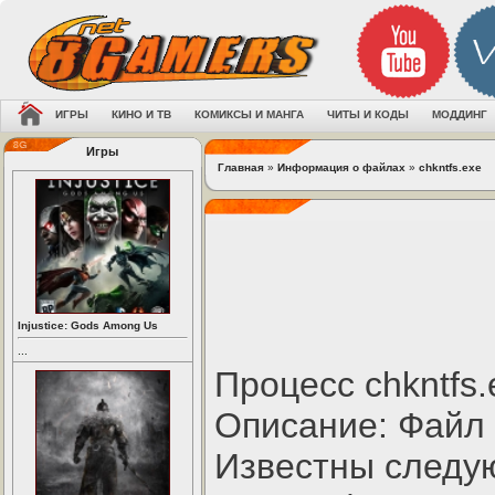
ИГРЫ
КИНО И ТВ
КОМИКСЫ И МАНГА
ЧИТЫ И КОДЫ
МОДДИНГ
Игры
Главная
»
Информация о файлах
»
chkntfs.exe
Injustice: Gods Among Us
...
Процесс chkntfs
Описание: Файл 
Известны следу