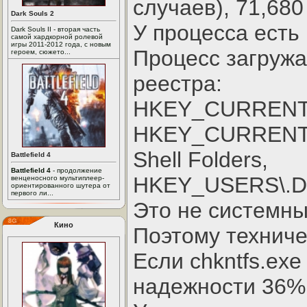
случаев), 71,680
Dark Souls 2
У процесса есть
Dark Souls II - вторая часть
самой хардкорной ролевой
игры 2011-2012 года, с новым
Процесс загружа
героем, сюжето...
реестра:
HKEY_CURRENT_U
HKEY_CURRENT_US
Shell Folders,
Battlefield 4
Battlefield 4
- продолжение
HKEY_USERS\.DEF
венценосного мультиплеер-
ориентированного шутера от
первого ли...
Это не системны
Кино
Поэтому техниче
Если chkntfs.exe
надежности 36% 