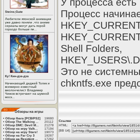
У процесса есть
Процесс начинае
Steins;Gate
Любители японской анимации
HKEY_CURRENT_U
уже давно поняли ,что аниме
сериалы могут дать порой
гораздо больше пи...
HKEY_CURRENT_US
Shell Folders,
HKEY_USERS\.DEF
Это не системн
Ку! Кин-дза-дза
chkntfs.exe пре
Начинающий диджей Толик и
всемирно известный
виолончелист Владимир
Чижов встречают на шумной
моск...
Обзоры на игры
•
Обзор Ibara [PCB/PS2]
19680
Ссылки
•
Обзор The Walking ...
20112
•
Обзор DMC: Devil M...
21278
HTML:
•
Обзор на игру Valk...
17194
[BB Url]:
•
Обзор на игру Stars!
19073
•
Обзор на Far Cry 3
19267
•
Обзор на Resident ...
17262