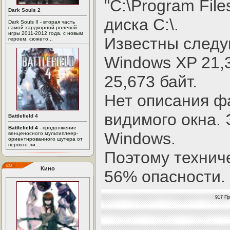
"C:\Program Fil
Dark Souls 2
диска C:\.
Dark Souls II - вторая часть
самой хардкорной ролевой
игры 2011-2012 года, с новым
Известны след
героем, сюжето...
Windows XP 21,3
25,673 байт.
Нет описания ф
видимого окна.
Battlefield 4
Battlefield 4
- продолжение
Windows.
венценосного мультиплеер-
ориентированного шутера от
первого ли...
Поэтому технич
Кино
56% опасности.
917 Пр