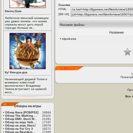
Ссылки
HTML:
Steins;Gate
[BB Url]:
Любители японской анимации
уже давно поняли ,что аниме
сериалы могут дать порой
Похожие файлы
гораздо больше пи...
Название
•
cip-nt.exe
Ку! Кин-дза-дза
Пожалуй
Начинающий диджей Толик и
всемирно известный
виолончелист Владимир
Чижов встречают на шумной
Про
моск...
Все 
Обзоры на игры
•
Обзор Ibara [PCB/PS2]
19684
•
Обзор The Walking ...
20115
•
Обзор DMC: Devil M...
21281
•
Обзор на игру Valk...
17197
•
Обзор на игру Stars!
19076
•
Обзор на Far Cry 3
19271
•
Обзор на Resident ...
17265