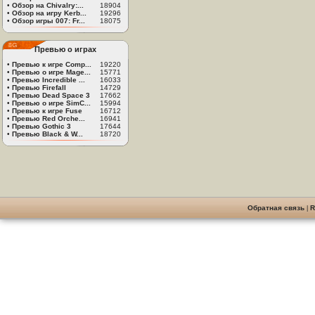
•
Обзор на Chivalry:...
18904
•
Обзор на игру Kerb...
19296
•
Обзор игры 007: Fr...
18075
Превью о играх
•
Превью к игре Comp...
19220
•
Превью о игре Mage...
15771
•
Превью Incredible ...
16033
•
Превью Firefall
14729
•
Превью Dead Space 3
17662
•
Превью о игре SimC...
15994
•
Превью к игре Fuse
16712
•
Превью Red Orche...
16941
•
Превью Gothic 3
17644
•
Превью Black & W...
18720
Обратная связь
|