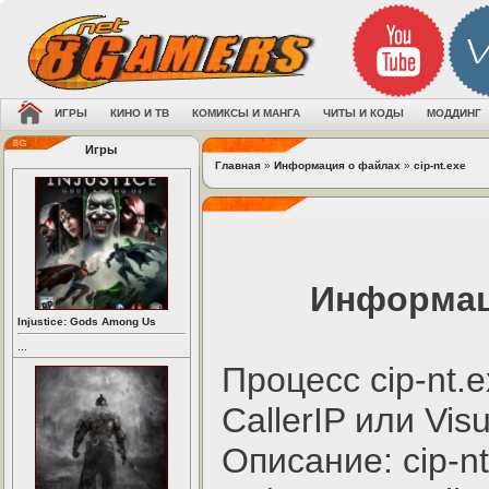
ИГРЫ
КИНО И ТВ
КОМИКСЫ И МАНГА
ЧИТЫ И КОДЫ
МОДДИНГ
Игры
Главная
»
Информация о файлах
»
cip-nt.exe
Информаци
Injustice: Gods Among Us
...
Процесс cip-nt
CallerIP или Vis
Описание: cip-n