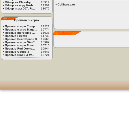
•
Обзор на Chivalry:...
18911
•
CLIStart.exe
•
Обзор на игру Kerb...
19302
•
Обзор игры 007: Fr...
18079
Превью о играх
•
Превью к игре Comp...
19223
•
Превью о игре Mage...
15774
•
Превью Incredible ...
16038
•
Превью Firefall
14733
•
Превью Dead Space 3
17666
•
Превью о игре SimC...
15997
•
Превью к игре Fuse
16716
•
Превью Red Orche...
16944
•
Превью Gothic 3
17648
•
Превью Black & W...
18724