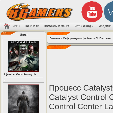
ИГРЫ
КИНО И ТВ
КОМИКСЫ И МАНГА
ЧИТЫ И КОДЫ
МОДДИНГ
Игры
Главная
»
Информация о файлах
»
CLIStart.exe
Injustice: Gods Among Us
...
Процесс Catalyst
Catalyst Control 
Control Center L