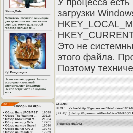
У процесса есть
загрузки Window
Steins;Gate
Любители японской анимации
HKEY_LOCAL_MAC
уже давно поняли ,что аниме
сериалы могут дать порой
гораздо больше пи...
HKEY_CURRENT_U
Это не системны
этого файла. Пр
Поэтому техниче
Ку! Кин-дза-дза
Начинающий диджей Толик и
всемирно известный
виолончелист Владимир
Чижов встречают на шумной
моск...
Ссылки
Обзоры на игры
HTML:
•
Обзор Ibara [PCB/PS2]
19688
[BB Url]:
•
Обзор The Walking ...
20118
•
Обзор DMC: Devil M...
21284
•
Обзор на игру Valk...
17201
Похожие файлы
•
Обзор на игру Stars!
19080
•
Обзор на Far Cry 3
19274
•
Обзор на Resident ...
17269