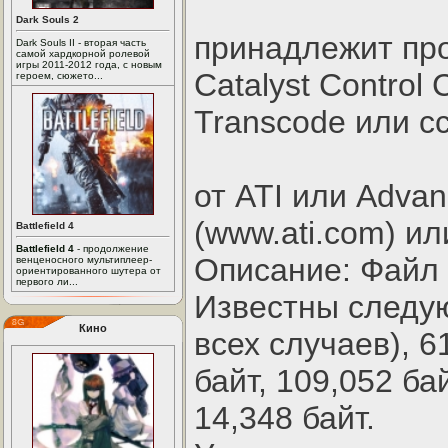
Dark Souls 2
принадлежит прог
Dark Souls II - вторая часть
самой хардкорной ролевой
игры 2011-2012 года, с новым
Catalyst Control
героем, сюжето...
Transcode или cc
от ATI или Advanc
(www.ati.com) или 
Battlefield 4
Battlefield 4
- продолжение
Описание: Файл C
венценосного мультиплеер-
ориентированного шутера от
первого ли...
Известны следу
Кино
всех случаев), 61
байт, 109,052 бай
14,348 байт.