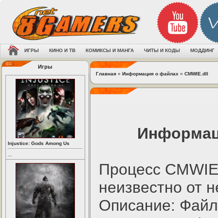
ИГРЫ
КИНО И ТВ
КОМИКСЫ И МАНГА
ЧИТЫ И КОДЫ
МОДДИНГ
Игры
Главная
»
Информация о файлах
»
CMWIE.dll
Информац
Injustice: Gods Among Us
...
Процесс CMWIE.
неизвестно от н
Описание: Файл