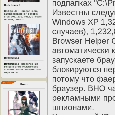
подпапках "C:\Pr
Dark Souls 2
Известны след
Dark Souls II - вторая часть
самой хардкорной ролевой
игры 2011-2012 года, с новым
Windows XP 1,32
героем, сюжето...
случаев), 1,232,
Browser Helper 
автоматически к
запускаете брау
Battlefield 4
Battlefield 4
- продолжение
блокируются п
венценосного мультиплеер-
ориентированного шутера от
первого ли...
потому что фаер
Кино
браузер. BHO ч
рекламными пр
шпионами.