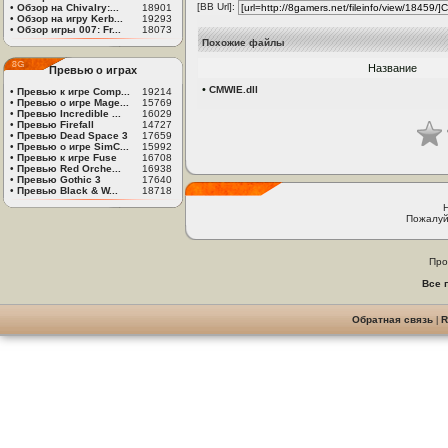
[BB Url]:
•
Обзор на Chivalry:...
18901
•
Обзор на игру Kerb...
19293
•
Обзор игры 007: Fr...
18073
Похожие файлы
Название
Превью о играх
•
CMWIE.dll
•
Превью к игре Comp...
19214
•
Превью о игре Mage...
15769
•
Превью Incredible ...
16029
•
Превью Firefall
14727
•
Превью Dead Space 3
17659
•
Превью о игре SimC...
15992
•
Превью к игре Fuse
16708
•
Превью Red Orche...
16938
•
Превью Gothic 3
17640
•
Превью Black & W...
18718
Пожалуй
Про
Все 
Обратная связь
|