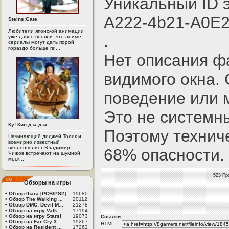
Уникальный ID э
A222-4b21-A0E
Steins;Gate
Любители японской анимации
.
уже давно поняли ,что аниме
сериалы могут дать порой
гораздо больше пи...
Нет описания ф
видимого окна.
поведение или м
Это не системн
Ку! Кин-дза-дза
Поэтому технич
Начинающий диджей Толик и
всемирно известный
виолончелист Владимир
68% опасности.
Чижов встречают на шумной
моск...
523 Пр
Обзоры на игры
•
Обзор Ibara [PCB/PS2]
19680
•
Обзор The Walking ...
20112
•
Обзор DMC: Devil M...
21278
•
Обзор на игру Valk...
17194
•
Обзор на игру Stars!
19073
Ссылки
•
Обзор на Far Cry 3
19267
HTML:
•
Обзор на Resident ...
17262