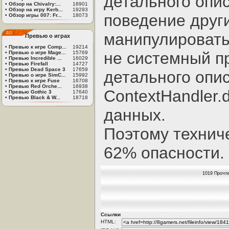
детального опи
•
Обзор на Chivalry:...
18901
•
Обзор на игру Kerb...
19293
поведение друг
•
Обзор игры 007: Fr...
18073
манипулировать
Превью о играх
•
Превью к игре Comp...
19214
не системный п
•
Превью о игре Mage...
15769
•
Превью Incredible ...
16029
•
Превью Firefall
14727
•
Превью Dead Space 3
17659
детального опи
•
Превью о игре SimC...
15992
•
Превью к игре Fuse
16708
•
Превью Red Orche...
16938
ContextHandler.
•
Превью Gothic 3
17640
•
Превью Black & W...
18718
данных.
Поэтому технич
62% опасности.
1019 Прочте
Ссылки
HTML: