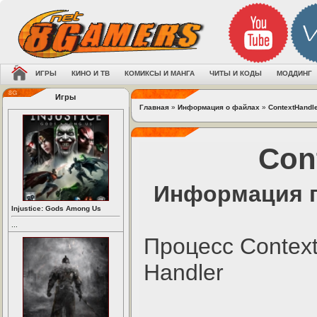
ИГРЫ
КИНО И ТВ
КОМИКСЫ И МАНГА
ЧИТЫ И КОДЫ
МОДДИНГ
Игры
Главная
»
Информация о файлах
»
ContextHandle
Cont
Информация по
Injustice: Gods Among Us
...
Процесс Contex
Handler