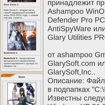
принадлежит про
Dark Souls 2
Ashampoo WinOpt
Dark Souls II - вторая часть
самой хардкорной ролевой
игры 2011-2012 года, с новым
Defender Pro P
героем, сюжето...
AntiSpyWare или
Glary Utilities P
от ashampoo Gm
Battlefield 4
Battlefield 4
- продолжение
GlarySoft.com ил
венценосного мультиплеер-
ориентированного шутера от
первого ли...
GlarySoft,Inc..
Кино
Описание: Файл 
в подпапках "C:\
Известны след