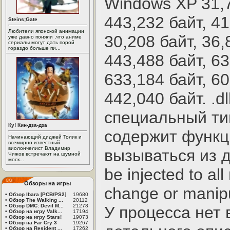
Windows XP 31,7
443,232 байт, 41
Steins;Gate
Любители японской анимации
30,208 байт, 36,
уже давно поняли ,что аниме
сериалы могут дать порой
гораздо больше пи...
443,488 байт, 63
633,184 байт, 60
442,040 байт. .dl
специальный ти
Ку! Кин-дза-дза
содержит функц
Начинающий диджей Толик и
всемирно известный
виолончелист Владимир
вызываться из д
Чижов встречают на шумной
моск...
be injected to al
Обзоры на игры
change or manipu
•
Обзор Ibara [PCB/PS2]
19680
•
Обзор The Walking ...
20112
•
Обзор DMC: Devil M...
21278
У процесса нет 
•
Обзор на игру Valk...
17194
•
Обзор на игру Stars!
19073
•
Обзор на Far Cry 3
19267
•
Обзор на Resident ...
17262