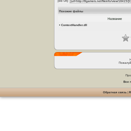
[BB Url]:
Похожие файлы
Название
•
ContextHandler.dll
Пожалуй
Про
Все 
Обратная связь
|