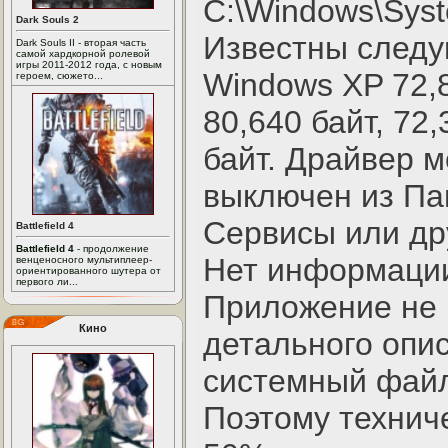
C:\Windows\Syst
Dark Souls 2
Известны след
Dark Souls II - вторая часть
самой хардкорной ролевой
игры 2011-2012 года, с новым
Windows XP 72,8
героем, сюжето...
80,640 байт, 72,
байт. Драйвер 
выключен из Па
Сервисы или др
Battlefield 4
Battlefield 4
- продолжение
Нет информации
венценосного мультиплеер-
ориентированного шутера от
первого ли...
Приложение не 
Кино
детального опис
системный файл
Поэтому технич