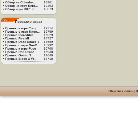
•
Обзор на Chivalry:...
18901
•
Обзор на игру Kerb...
19293
•
Обзор игры 007: Fr...
18073
Превью о играх
•
Превью к игре Comp...
19214
•
Превью о игре Mage...
15769
•
Превью Incredible ...
16029
•
Превью Firefall
14727
•
Превью Dead Space 3
17659
•
Превью о игре SimC...
15992
•
Превью к игре Fuse
16708
•
Превью Red Orche...
16938
•
Превью Gothic 3
17640
•
Превью Black & W...
18718
Обратная связь
|