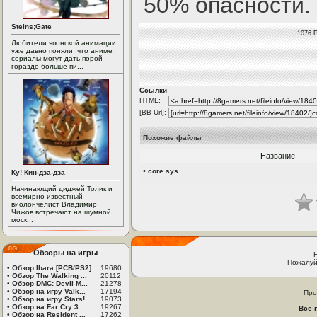
50% опасности.
Steins;Gate
1076 П
Любители японской анимации
уже давно поняли ,что аниме
сериалы могут дать порой
гораздо больше пи...
Ссылки
HTML:
[BB Url]:
Похожие файлы
Название
•
core.sys
Ку! Кин-дза-дза
Начинающий диджей Толик и
всемирно известный
виолончелист Владимир
Чижов встречают на шумной
моск...
Обзоры на игры
Пожалуй
•
Обзор Ibara [PCB/PS2]
19680
•
Обзор The Walking ...
20112
•
Обзор DMC: Devil M...
21278
•
Обзор на игру Valk...
17194
Про
•
Обзор на игру Stars!
19073
•
Обзор на Far Cry 3
19267
Все 
•
Обзор на Resident ...
17262