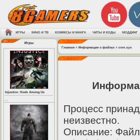
ИГРЫ
КИНО И ТВ
КОМИКСЫ И МАНГА
ЧИТЫ И КОДЫ
МОДДИНГ
Игры
Главная
»
Информация о файлах
»
core.sys
Информац
Injustice: Gods Among Us
...
Процесс принад
неизвестно.
Описание: Файл 