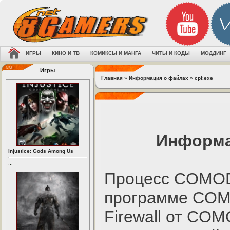
ИГРЫ
КИНО И ТВ
КОМИКСЫ И МАНГА
ЧИТЫ И КОДЫ
МОДДИНГ
Игры
Главная
»
Информация о файлах
»
cpf.exe
Информа
Injustice: Gods Among Us
...
Процесс COMODO
программе COMO
Firewall от CO