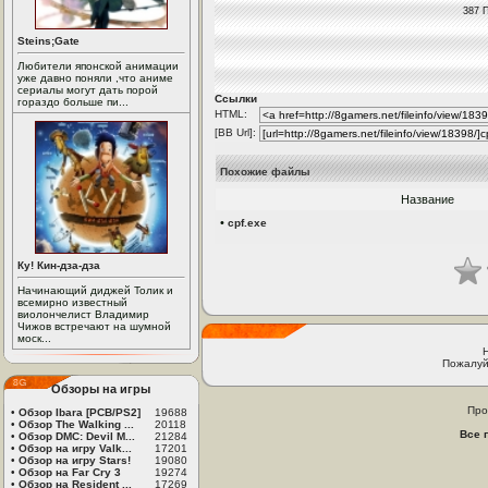
387 
Steins;Gate
Любители японской анимации
уже давно поняли ,что аниме
сериалы могут дать порой
Ссылки
гораздо больше пи...
HTML:
[BB Url]:
Похожие файлы
Название
•
cpf.exe
Ку! Кин-дза-дза
Начинающий диджей Толик и
всемирно известный
виолончелист Владимир
Чижов встречают на шумной
моск...
Пожалуй
Обзоры на игры
Про
•
Обзор Ibara [PCB/PS2]
19688
•
Обзор The Walking ...
20118
Все 
•
Обзор DMC: Devil M...
21284
•
Обзор на игру Valk...
17201
•
Обзор на игру Stars!
19080
•
Обзор на Far Cry 3
19274
•
Обзор на Resident ...
17269