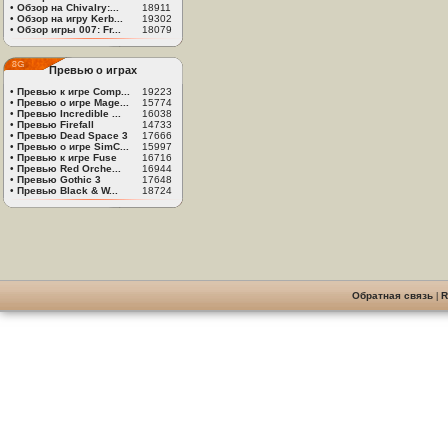
•
Обзор на Chivalry:...
18911
•
Обзор на игру Kerb...
19302
•
Обзор игры 007: Fr...
18079
Превью о играх
•
Превью к игре Comp...
19223
•
Превью о игре Mage...
15774
•
Превью Incredible ...
16038
•
Превью Firefall
14733
•
Превью Dead Space 3
17666
•
Превью о игре SimC...
15997
•
Превью к игре Fuse
16716
•
Превью Red Orche...
16944
•
Превью Gothic 3
17648
•
Превью Black & W...
18724
Обратная связь
|