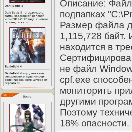
Описание: Файл 
Dark Souls 2
подпапках "C:\Pr
Dark Souls II - вторая часть
самой хардкорной ролевой
игры 2011-2012 года, с новым
Размер файла д
героем, сюжето...
1,115,728 байт.
находится в тре
Сертифицирован
не файл Window
Battlefield 4
Battlefield 4
- продолжение
cpf.exe способе
венценосного мультиплеер-
ориентированного шутера от
первого ли...
мониторить при
Кино
другими програ
Поэтому технич
18% опасности.