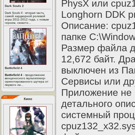
PhysX или cpuz
Dark Souls 2
Longhorn DDK pr
Dark Souls II - вторая часть
самой хардкорной ролевой
игры 2011-2012 года, с новым
Описание: cpuz1
героем, сюжето...
папке C:\Window
Размер файла д
12,672 байт. Др
выключен из Па
Battlefield 4
Battlefield 4
- продолжение
Сервисы или др
венценосного мультиплеер-
ориентированного шутера от
первого ли...
Приложение не 
Кино
детального опис
системный проц
cpuz132_x32.sy