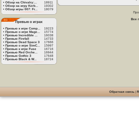
•
Обзор на Chivalry:...
18911
•
Обзор на игру Kerb...
19302
•
Обзор игры 007: Fr...
18079
Про
Все 
Превью о играх
•
Превью к игре Comp...
19223
•
Превью о игре Mage...
15774
•
Превью Incredible ...
16038
•
Превью Firefall
14733
•
Превью Dead Space 3
17666
•
Превью о игре SimC...
15997
•
Превью к игре Fuse
16716
•
Превью Red Orche...
16944
•
Превью Gothic 3
17648
•
Превью Black & W...
18724
Обратная связь
|