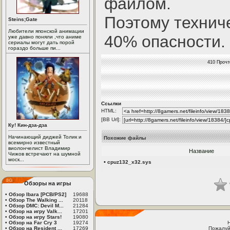
файлом.
Поэтому технич
Steins;Gate
Любители японской анимации
40% опасности.
уже давно поняли ,что аниме
сериалы могут дать порой
гораздо больше пи...
410 Прочт
Ссылки
HTML:
[BB Url]:
Ку! Кин-дза-дза
Начинающий диджей Толик и
Похожие файлы
всемирно известный
виолончелист Владимир
Название
Чижов встречают на шумной
моск...
•
cpuz132_x32.sys
Обзоры на игры
•
Обзор Ibara [PCB/PS2]
19688
•
Обзор The Walking ...
20118
•
Обзор DMC: Devil M...
21284
•
Обзор на игру Valk...
17201
•
Обзор на игру Stars!
19080
•
Обзор на Far Cry 3
19274
•
Обзор на Resident ...
17269
Пожалуй