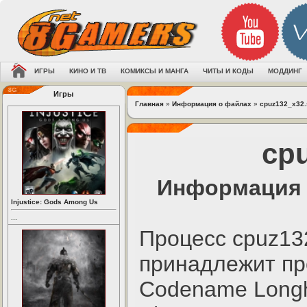
ИГРЫ
КИНО И ТВ
КОМИКСЫ И МАНГА
ЧИТЫ И КОДЫ
МОДДИНГ
Игры
Главная
»
Информация о файлах
»
cpuz132_x32.
cp
Информация 
Injustice: Gods Among Us
...
Процесс cpuz13
принадлежит пр
Codename Longh