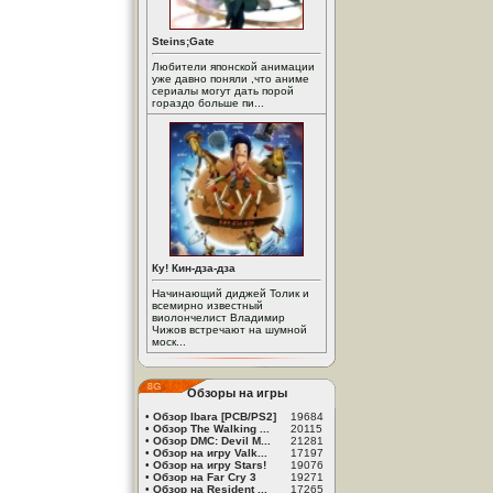
Steins;Gate
Любители японской анимации
уже давно поняли ,что аниме
сериалы могут дать порой
гораздо больше пи...
Ку! Кин-дза-дза
Начинающий диджей Толик и
всемирно известный
виолончелист Владимир
Чижов встречают на шумной
моск...
Обзоры на игры
•
Обзор Ibara [PCB/PS2]
19684
•
Обзор The Walking ...
20115
•
Обзор DMC: Devil M...
21281
•
Обзор на игру Valk...
17197
•
Обзор на игру Stars!
19076
•
Обзор на Far Cry 3
19271
•
Обзор на Resident ...
17265