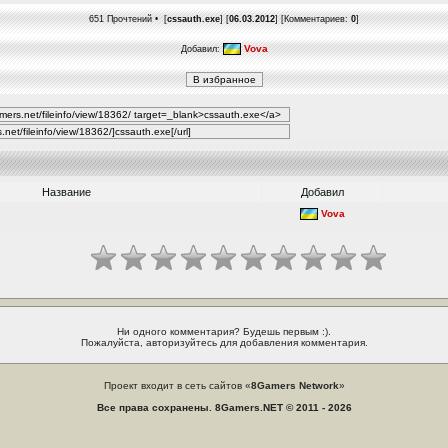
651 Прочтений • [
cssauth.exe
] [
06.03.2012
] [Комментариев:
0
]
Vova
Добавил:
Название
Добавил
Vova
Ни одного комментария? Будешь первым :).
Пожалуйста, авторизуйтесь для добавления комментария.
Проект входит в сеть сайтов «
8Gamers Network
»
Все права сохранены. 8Gamers.NET © 2011 - 2026