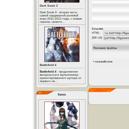
Dark Souls 2
Dark Souls II - вторая часть
самой хардкорной ролевой
игры 2011-2012 года, с новым
героем, сюжето...
Ссылки
HTML:
[BB Url]:
Похожие файлы
•
cssauth.exe
Battlefield 4
Battlefield 4
- продолжение
венценосного мультиплеер-
ориентированного шутера от
первого ли...
Кино