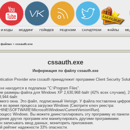
 И КОДЫ
МОДДИНГ
ГЕЙМДЕВ
РЕЦЕНЗИИ
САУНДТРЕКИ
ФАЙЛЫ
МЕ
 файлах
»
cssauth.exe
cssauth.exe
Информация по файлу cssauth.exe
ication Provider или cssauth принадлежит программе Client Security Solu
xe находится в подпапках "C:\Program Files".
 размеры файла для Windows XP 2,630,968 байт (42% всех случаев), 2,
8,944 байт.
имого окна. Это файл, подписанный Verisign. У файла поставлена цифро
я во время процесса загрузки Windows (Смотрите ключ реестра:
E\SOFTWARE\Microsoft\Windows\CurrentVersion\Run).
роцесс Windows. Вы можете деинсталлировать эту программу из панели
дение других программ или манипулировать другими программами.
ен записывать ввод данных, мониторить приложения.
й рейтинг надежности 33% опасности.