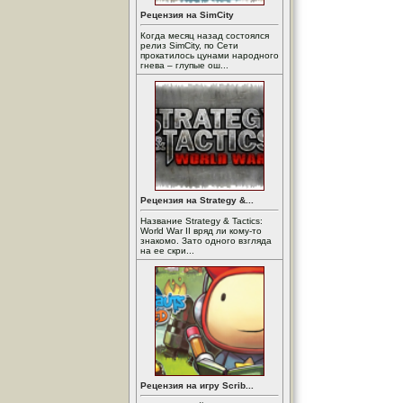
Рецензия на SimCity
Когда месяц назад состоялся
релиз SimCity, по Сети
прокатилось цунами народного
гнева – глупые ош...
Рецензия на Strategy &...
Название Strategy & Tactics:
World War II вряд ли кому-то
знакомо. Зато одного взгляда
на ее скри...
Рецензия на игру Scrib...