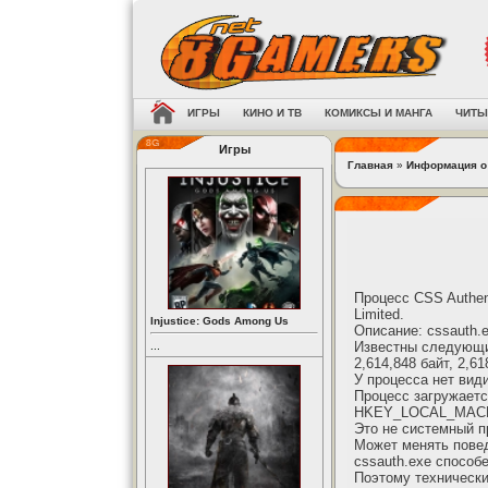
ИГРЫ
КИНО И ТВ
КОМИКСЫ И МАНГА
ЧИТЫ
Игры
Главная
»
Информация о
Процесс CSS Authent
Limited.
Injustice: Gods Among Us
Описание: cssauth.e
Известны следующие
...
2,614,848 байт, 2,61
У процесса нет вид
Процесс загружаетс
HKEY_LOCAL_MACHIN
Это не системный п
Может менять пове
cssauth.exe способ
Поэтому технически