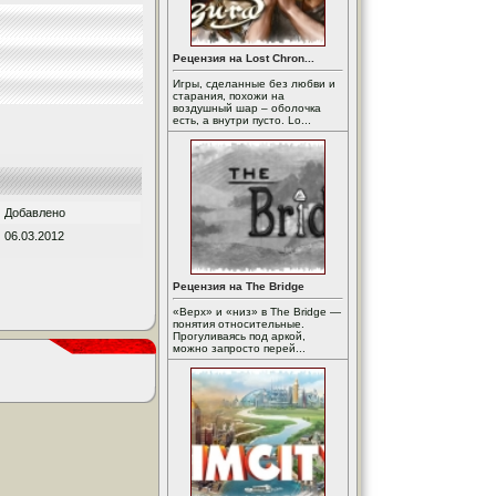
Рецензия на Lost Chron...
Игры, сделанные без любви и
старания, похожи на
воздушный шар – оболочка
есть, а внутри пусто. Lo...
Добавлено
06.03.2012
Рецензия на The Bridge
«Верх» и «низ» в The Bridge —
понятия относительные.
Прогуливаясь под аркой,
можно запросто перей...