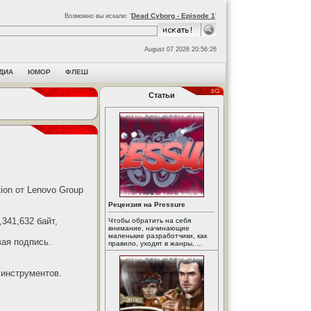
Dead Cyborg - Episode 1
Возможно вы искали: '
'
August 07 2026 20:56:26
ДИА
ЮМОР
ФЛЕШ
Статьи
tion от Lenovo Group
Рецензия на Pressure
341,632 байт,
Чтобы обратить на себя
внимание, начинающие
маленькие разработчики, как
вая подпись.
правило, уходят в жанры, ...
 инструментов.