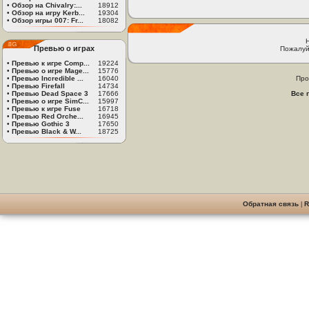
•
Обзор на Chivalry:...
18912
•
Обзор на игру Kerb...
19304
•
Обзор игры 007: Fr...
18082
Превью о играх
Пожалуй
•
Превью к игре Comp...
19224
•
Превью о игре Mage...
15776
•
Превью Incredible ...
16040
Про
•
Превью Firefall
14734
•
Превью Dead Space 3
17666
Все 
•
Превью о игре SimC...
15997
•
Превью к игре Fuse
16718
•
Превью Red Orche...
16945
•
Превью Gothic 3
17650
•
Превью Black & W...
18725
Обратная связь
|