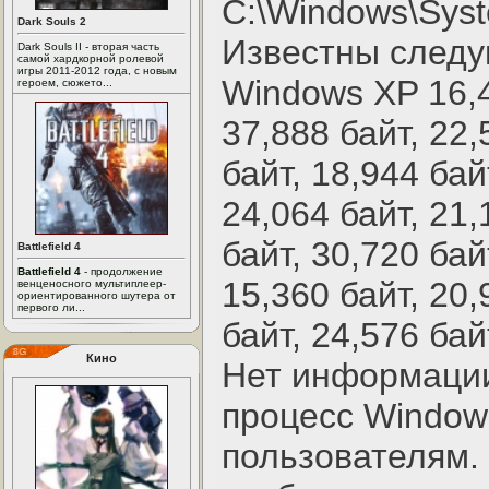
C:\Windows\Sys
Dark Souls 2
Известны след
Dark Souls II - вторая часть
самой хардкорной ролевой
игры 2011-2012 года, с новым
Windows XP 16,4
героем, сюжето...
37,888 байт, 22,
байт, 18,944 бай
24,064 байт, 21,
байт, 30,720 бай
Battlefield 4
Battlefield 4
- продолжение
15,360 байт, 20,
венценосного мультиплеер-
ориентированного шутера от
первого ли...
байт, 24,576 бай
Кино
Нет информации
процесс Window
пользователям. 