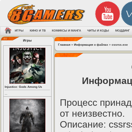
ИГРЫ
КИНО И ТВ
КОМИКСЫ И МАНГА
ЧИТЫ И КОДЫ
МОДДИНГ
Игры
Главная
»
Информация о файлах
»
cssrss.exe
Информаци
Injustice: Gods Among Us
...
Процесс принад
от неизвестно.
Описание: cssrs