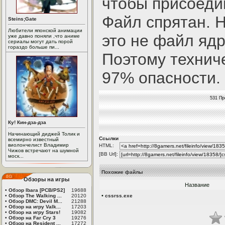
чтобы присоедин
Файл спрятан. Н
Steins;Gate
Любители японской анимации
это не файл яд
уже давно поняли ,что аниме
сериалы могут дать порой
гораздо больше пи...
Поэтому технич
97% опасности.
531 Пр
Ку! Кин-дза-дза
Начинающий диджей Толик и
Ссылки
всемирно известный
виолончелист Владимир
HTML:
Чижов встречают на шумной
[BB Url]:
моск...
Похожие файлы
Обзоры на игры
Название
•
Обзор Ibara [PCB/PS2]
19688
•
•
Обзор The Walking ...
20120
cssrss.exe
•
Обзор DMC: Devil M...
21288
•
Обзор на игру Valk...
17203
•
Обзор на игру Stars!
19082
•
Обзор на Far Cry 3
19276
•
Обзор на Resident ...
17272