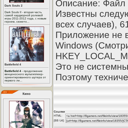
Описание: Файл 
Dark Souls 2
Известны следу
Dark Souls II - вторая часть
самой хардкорной ролевой
игры 2011-2012 года, с новым
всех случаев), 6
героем, сюжето...
Приложение не в
Windows (Смотри
HKEY_LOCAL_MAC
Это не системны
Battlefield 4
Battlefield 4
- продолжение
Поэтому техниче
венценосного мультиплеер-
ориентированного шутера от
первого ли...
Кино
Ссылки
HTML:
[BB Url]: