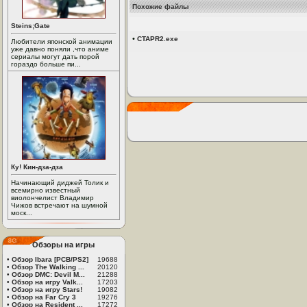
Похожие файлы
Steins;Gate
•
CTAPR2.exe
Любители японской анимации
уже давно поняли ,что аниме
сериалы могут дать порой
гораздо больше пи...
Ку! Кин-дза-дза
Начинающий диджей Толик и
всемирно известный
виолончелист Владимир
Чижов встречают на шумной
моск...
Обзоры на игры
•
Обзор Ibara [PCB/PS2]
19688
•
Обзор The Walking ...
20120
•
Обзор DMC: Devil M...
21288
•
Обзор на игру Valk...
17203
•
Обзор на игру Stars!
19082
•
Обзор на Far Cry 3
19276
•
Обзор на Resident ...
17272