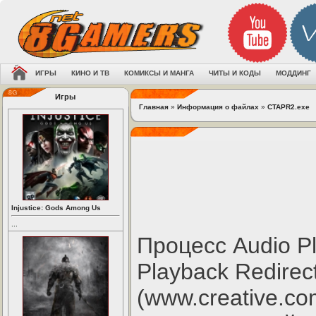
ИГРЫ
КИНО И ТВ
КОМИКСЫ И МАНГА
ЧИТЫ И КОДЫ
МОДДИНГ
Игры
Главная
»
Информация о файлах
»
CTAPR2.exe
Injustice: Gods Among Us
...
Процесс Audio P
Playback Redirect
(www.creative.co