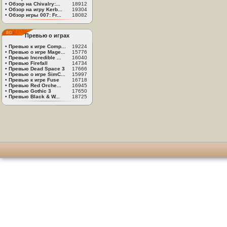
•
Обзор на Chivalry:...
18912
•
Обзор на игру Kerb...
19304
•
Обзор игры 007: Fr...
18082
Превью о играх
•
Превью к игре Comp...
19224
•
Превью о игре Mage...
15776
•
Превью Incredible ...
16040
•
Превью Firefall
14734
•
Превью Dead Space 3
17666
•
Превью о игре SimC...
15997
•
Превью к игре Fuse
16718
•
Превью Red Orche...
16945
•
Превью Gothic 3
17650
•
Превью Black & W...
18725