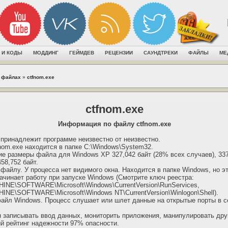
 И КОДЫ
МОДДИНГ
ГЕЙМДЕВ
РЕЦЕНЗИИ
САУНДТРЕКИ
ФАЙЛЫ
МЕ
 файлах
»
ctfnom.exe
ctfnom.exe
Информация по файлу ctfnom.exe
 принадлежит программе неизвестно от неизвестно.
nom.exe находится в папке C:\Windows\System32.
 размеры файла для Windows XP 327,042 байт (28% всех случаев), 337,
458,752 байт.
файлу. У процесса нет видимого окна. Находится в папке Windows, но э
ачинает работу при запуске Windows (Смотрите ключ реестра:
E\SOFTWARE\Microsoft\Windows\CurrentVersion\RunServices,
E\SOFTWARE\Microsoft\Windows NT\CurrentVersion\Winlogon\Shell).
айл Windows. Процесс слушает или шлет данные на открытые порты в с
н записывать ввод данных, мониторить приложения, манипулировать др
й рейтинг надежности 97% опасности.