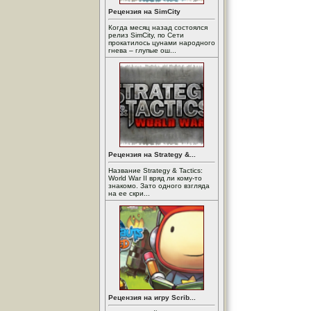
Рецензия на SimCity
Когда месяц назад состоялся
релиз SimCity, по Сети
прокатилось цунами народного
гнева – глупые ош...
Рецензия на Strategy &...
Название Strategy & Tactics:
World War II вряд ли кому-то
знакомо. Зато одного взгляда
на ее скри...
Рецензия на игру Scrib...