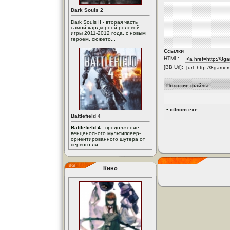
Dark Souls 2
Dark Souls II - вторая часть
самой хардкорной ролевой
игры 2011-2012 года, с новым
героем, сюжето...
Ссылки
HTML:
[BB Url]:
Похожие файлы
•
ctfnom.exe
Battlefield 4
Battlefield 4
- продолжение
венценосного мультиплеер-
ориентированного шутера от
первого ли...
Кино