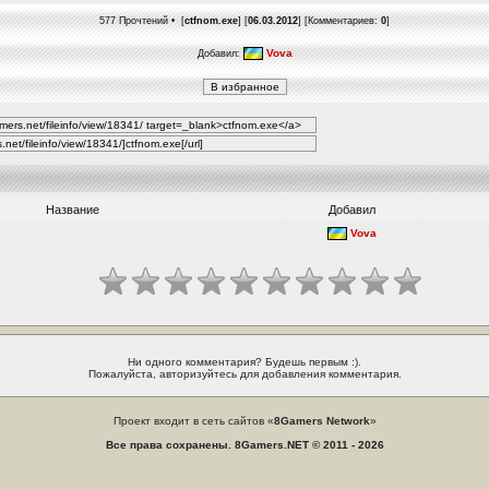
577 Прочтений • [
ctfnom.exe
] [
06.03.2012
] [Комментариев:
0
]
Vova
Добавил:
Название
Добавил
Vova
Ни одного комментария? Будешь первым :).
Пожалуйста, авторизуйтесь для добавления комментария.
Проект входит в сеть сайтов «
8Gamers Network
»
Все права сохранены. 8Gamers.NET © 2011 - 2026