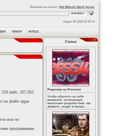
Hot Wheels Bash Arena
Возможно вы искали: '
'
August 08 2026 03:38:15
ДИА
ЮМОР
ФЛЕШ
Статьи
Рецензия на Pressure
103 байт, 327,052
Чтобы обратить на себя
внимание, начинающие
то не файл ядра
маленькие разработчики, как
правило, уходят в жанры, ...
ети или по
угими программами.