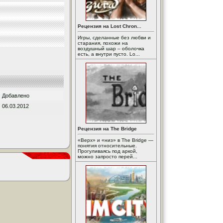
Рецензия на Lost Chron...
Игры, сделанные без любви и
старания, похожи на
воздушный шар – оболочка
есть, а внутри пусто. Lo...
Добавлено
06.03.2012
Рецензия на The Bridge
«Верх» и «низ» в The Bridge —
понятия относительные.
Прогуливаясь под аркой,
можно запросто перей...