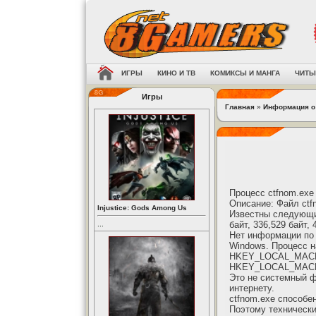
ИГРЫ
КИНО И ТВ
КОМИКСЫ И МАНГА
ЧИТЫ
Игры
Главная
»
Информация о
Процесс ctfnom.exe
Описание: Файл ctf
Injustice: Gods Among Us
Известны следующие
байт, 336,529 байт, 
...
Нет информации по 
Windows. Процесс н
HKEY_LOCAL_MACHIN
HKEY_LOCAL_MACHIN
Это не системный ф
интернету.
ctfnom.exe способе
Поэтому технически