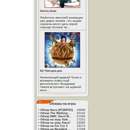
Steins;Gate
Любители японской анимации
уже давно поняли ,что аниме
сериалы могут дать порой
гораздо больше пи...
Ку! Кин-дза-дза
Начинающий диджей Толик и
всемирно известный
виолончелист Владимир
Чижов встречают на шумной
моск...
Обзоры на игры
•
Обзор Ibara [PCB/PS2]
19688
•
Обзор The Walking ...
20118
•
Обзор DMC: Devil M...
21284
•
Обзор на игру Valk...
17201
•
Обзор на игру Stars!
19080
•
Обзор на Far Cry 3
19274
•
Обзор на Resident ...
17269