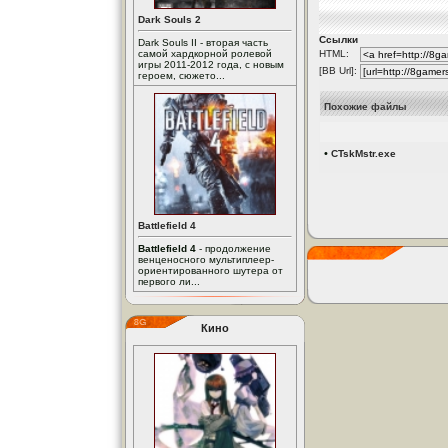
Dark Souls 2
Ссылки
Dark Souls II - вторая часть
самой хардкорной ролевой
HTML:
игры 2011-2012 года, с новым
[BB Url]:
героем, сюжето...
Похожие файлы
•
CTskMstr.exe
Battlefield 4
Battlefield 4
- продолжение
венценосного мультиплеер-
ориентированного шутера от
первого ли...
Кино