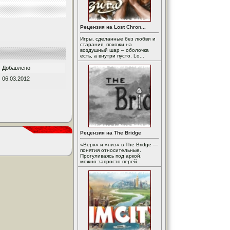
Рецензия на Lost Chron...
Игры, сделанные без любви и
старания, похожи на
воздушный шар – оболочка
есть, а внутри пусто. Lo...
Добавлено
06.03.2012
Рецензия на The Bridge
«Верх» и «низ» в The Bridge —
понятия относительные.
Прогуливаясь под аркой,
можно запросто перей...