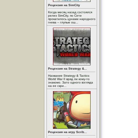
Рецензия на SimCity
Когда месяц назад состоялся
релиз SimCity, по Сети
прокатилось цунами народного
гнева – глупые ош...
Рецензия на Strategy &...
Название Strategy & Tactics:
World War II вряд ли кому-то
знакомо. Зато одного взгляда
на ее скри...
Рецензия на игру Scrib...