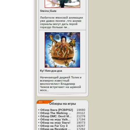
Steins;Gate
Любители японской анимации
уже давно поняли ,что аниме
сериалы могут дать порой
гораздо больше пи...
Ку! Кин-дза-дза
Начинающий диджей Толик и
всемирно известный
виолончелист Владимир
Чижов встречают на шумной
моск...
Обзоры на игры
•
Обзор Ibara [PCB/PS2]
19680
•
Обзор The Walking ...
20112
•
Обзор DMC: Devil M...
21278
•
Обзор на игру Valk...
17194
•
Обзор на игру Stars!
19073
•
Обзор на Far Cry 3
19267
•
Обзор на Resident ...
17262