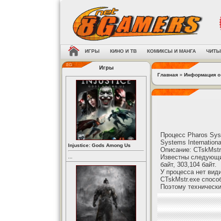
ИГРЫ
КИНО И ТВ
КОМИКСЫ И МАНГА
ЧИТЫ
Игры
Главная
»
Информация о
Процесс Pharos Sys
Systems Internationa
Injustice: Gods Among Us
Описание: CTskMstr.
Известны следующие
...
байт, 303,104 байт.
У процесса нет вид
CTskMstr.exe спосо
Поэтому технически