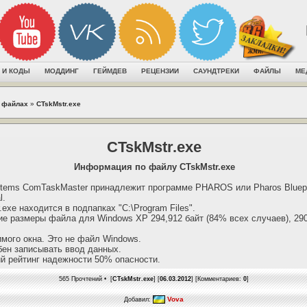
 И КОДЫ
МОДДИНГ
ГЕЙМДЕВ
РЕЦЕНЗИИ
САУНДТРЕКИ
ФАЙЛЫ
МЕ
 файлах
»
CTskMstr.exe
CTskMstr.exe
Информация по файлу CTskMstr.exe
tems ComTaskMaster принадлежит программе PHAROS или Pharos Bluepri
l.
exe находится в подпапках "C:\Program Files".
 размеры файла для Windows XP 294,912 байт (84% всех случаев), 290,
имого окна. Это не файл Windows.
бен записывать ввод данных.
й рейтинг надежности 50% опасности.
565 Прочтений • [
CTskMstr.exe
] [
06.03.2012
] [Комментариев:
0
]
Vova
Добавил: