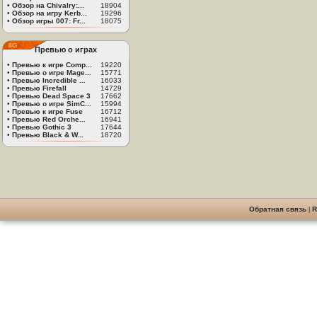
•
Обзор на Chivalry:...
18904
•
Обзор на игру Kerb...
19296
•
Обзор игры 007: Fr...
18075
Превью о играх
•
Превью к игре Comp...
19220
•
Превью о игре Mage...
15771
•
Превью Incredible ...
16033
•
Превью Firefall
14729
•
Превью Dead Space 3
17662
•
Превью о игре SimC...
15994
•
Превью к игре Fuse
16712
•
Превью Red Orche...
16941
•
Превью Gothic 3
17644
•
Превью Black & W...
18720
Обратная связь
|