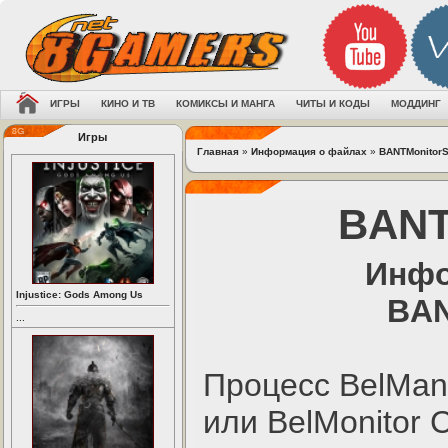
ИГРЫ
КИНО И ТВ
КОМИКСЫ И МАНГА
ЧИТЫ И КОДЫ
МОДДИНГ
Игры
Главная
»
Информация о файлах
»
BANTMonitorS
BANT
Инфо
Injustice: Gods Among Us
BAN
...
Процесс BelMana
или BelMonitor C