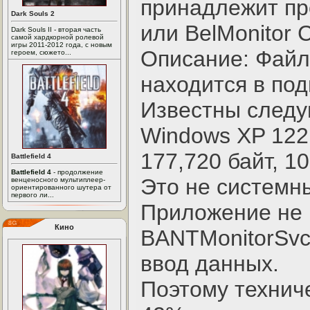
принадлежит пр
Dark Souls 2
или BelMonitor Cl
Dark Souls II - вторая часть
самой хардкорной ролевой
игры 2011-2012 года, с новым
Описание: Файл
героем, сюжето...
находится в подп
Известны след
Windows XP 122,
177,720 байт, 1
Battlefield 4
Battlefield 4
- продолжение
Это не системн
венценосного мультиплеер-
ориентированного шутера от
первого ли...
Приложение не 
Кино
BANTMonitorSvc
ввод данных.
Поэтому технич