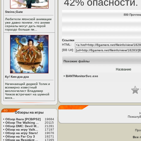
42% опасности.
Steins;Gate
899 Прочтен
Любители японской анимации
уже давно поняли ,что аниме
сериалы могут дать порой
гораздо больше пи...
Ссылки
HTML:
[BB Url]:
Похожие файлы
Название
•
BANTMonitorSvc.exe
Ку! Кин-дза-дза
Начинающий диджей Толик и
всемирно известный
виолончелист Владимир
Чижов встречают на шумной
моск...
Обзоры на игры
Пожалуй
•
Обзор Ibara [PCB/PS2]
19684
•
Обзор The Walking ...
20115
•
Обзор DMC: Devil M...
21281
•
Обзор на игру Valk...
17197
Про
•
Обзор на игру Stars!
19076
•
Обзор на Far Cry 3
19271
Все 
•
Обзор на Resident ...
17265