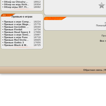
•
Обзор на Chivalry:...
18912
•
Обзор на игру Kerb...
19304
•
Обзор игры 007: Fr...
18082
Превью о играх
•
Превью к игре Comp...
19224
•
Превью о игре Mage...
15776
Пожалуй
•
Превью Incredible ...
16040
•
Превью Firefall
14734
•
Превью Dead Space 3
17666
•
Превью о игре SimC...
15997
Про
•
Превью к игре Fuse
16718
•
Превью Red Orche...
16945
Все 
•
Превью Gothic 3
17650
•
Превью Black & W...
18725
Обратная связь
|