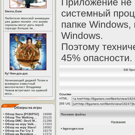
Приложение не 
системный проц
Steins;Gate
Любители японской анимации
папке Windows, 
уже давно поняли ,что аниме
сериалы могут дать порой
гораздо больше пи...
Windows.
Поэтому технич
45% опасности.
936 Проч
Ку! Кин-дза-дза
Начинающий диджей Толик и
всемирно известный
виолончелист Владимир
Чижов встречают на шумной
моск...
Ссылки
HTML:
[BB Url]:
Обзоры на игры
•
Обзор Ibara [PCB/PS2]
19688
Похожие файлы
•
Обзор The Walking ...
20120
•
Обзор DMC: Devil M...
21288
Название
•
Обзор на игру Valk...
17203
•
Обзор на игру Stars!
19082
•
bgsvcgen.exe
•
Обзор на Far Cry 3
19276
•
Обзор на Resident ...
17272