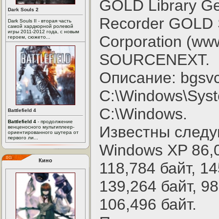
GOLD Library Ge
Dark Souls 2
Recorder GOLD S
Dark Souls II - вторая часть
самой хардкорной ролевой
игры 2011-2012 года, с новым
Corporation (ww
героем, сюжето...
SOURCENEXT.
Описание: bgsvc
C:\Windows\Sys
C:\Windows.
Battlefield 4
Battlefield 4
- продолжение
Известны след
венценосного мультиплеер-
ориентированного шутера от
первого ли...
Windows XP 86,0
Кино
118,784 байт, 14
139,264 байт, 98
106,496 байт.