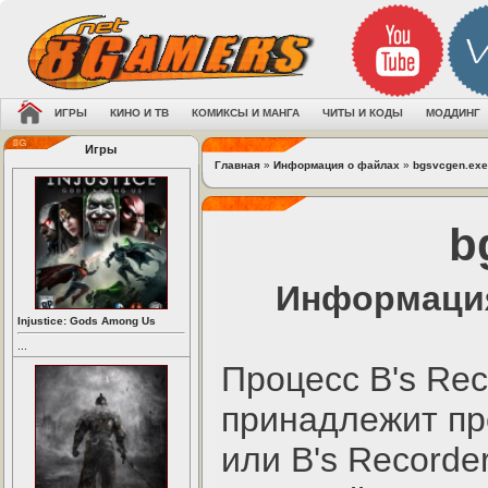
ИГРЫ
КИНО И ТВ
КОМИКСЫ И МАНГА
ЧИТЫ И КОДЫ
МОДДИНГ
Игры
Главная
»
Информация о файлах
»
bgsvcgen.exe
b
Информация
Injustice: Gods Among Us
...
Процесс B's Rec
принадлежит пр
или B's Recorde