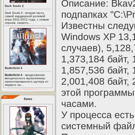
Описание: Bkav
Dark Souls 2
подпапках "C:\Pr
Dark Souls II - вторая часть
самой хардкорной ролевой
игры 2011-2012 года, с новым
Известны след
героем, сюжето...
Windows XP 13,1
случаев), 5,128,
1,373,184 байт, 
1,857,536 байт, 
Battlefield 4
Battlefield 4
- продолжение
2,001,408 байт, 
венценосного мультиплеер-
ориентированного шутера от
первого ли...
этой программы 
Кино
часами.
У процесса есть
системный файл