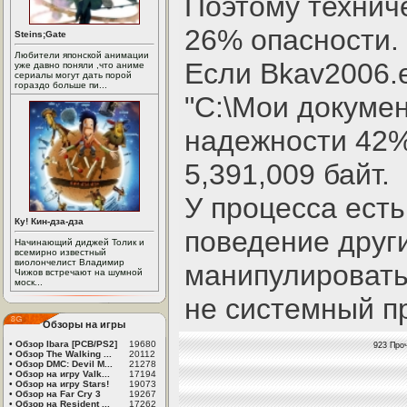
Поэтому технич
26% опасности.
Steins;Gate
Любители японской анимации
Если Bkav2006.
уже давно поняли ,что аниме
сериалы могут дать порой
гораздо больше пи...
"C:\Мои докумен
надежности 42%
5,391,009 байт.
У процесса ест
Ку! Кин-дза-дза
поведение друг
Начинающий диджей Толик и
всемирно известный
виолончелист Владимир
манипулировать
Чижов встречают на шумной
моск...
не системный п
Обзоры на игры
•
Обзор Ibara [PCB/PS2]
19680
923 Про
•
Обзор The Walking ...
20112
•
Обзор DMC: Devil M...
21278
•
Обзор на игру Valk...
17194
•
Обзор на игру Stars!
19073
•
Обзор на Far Cry 3
19267
•
Обзор на Resident ...
17262