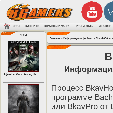
ИГРЫ
КИНО И ТВ
КОМИКСЫ И МАНГА
ЧИТЫ И КОДЫ
МОДДИНГ
Игры
Главная
»
Информация о файлах
»
Bkav2006.ex
B
Информация
Injustice: Gods Among Us
...
Процесс BkavHo
программе Bach 
или BkavPro от 