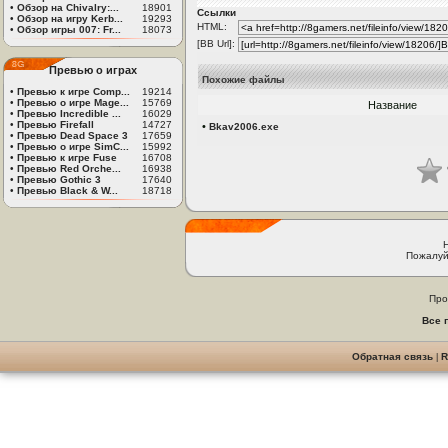
•
Обзор на Chivalry:...
18901
Ссылки
•
Обзор на игру Kerb...
19293
HTML:
•
Обзор игры 007: Fr...
18073
[BB Url]:
Превью о играх
Похожие файлы
•
Превью к игре Comp...
19214
•
Превью о игре Mage...
15769
Название
•
Превью Incredible ...
16029
•
Превью Firefall
14727
•
Bkav2006.exe
•
Превью Dead Space 3
17659
•
Превью о игре SimC...
15992
•
Превью к игре Fuse
16708
•
Превью Red Orche...
16938
•
Превью Gothic 3
17640
•
Превью Black & W...
18718
Пожалуй
Про
Все 
Обратная связь
|