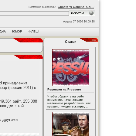
Ghosts 'N Goblins: Gol...
Возможно вы искали: '
'
August 07 2026 10:09:18
ДИА
ЮМОР
ФЛЕШ
Статьи
ed принадлежит
up (версия 2011) от
Рецензия на Pressure
Чтобы обратить на себя
внимание, начинающие
9,384 байт, 255,088
маленькие разработчики, как
онка для этой
правило, уходят в жанры, ...
ь другими