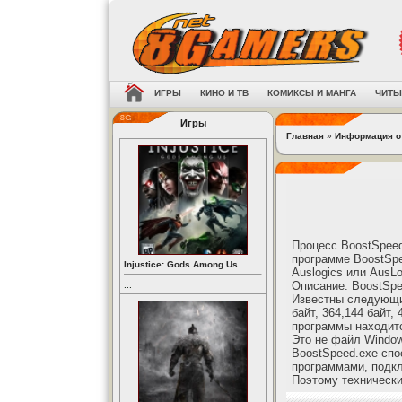
ИГРЫ
КИНО И ТВ
КОМИКСЫ И МАНГА
ЧИТЫ
Игры
Главная
»
Информация о
Процесс BoostSpeed
программе BoostSpe
Injustice: Gods Among Us
Auslogics или AusL
Описание: BoostSpee
...
Известны следующие
байт, 364,144 байт, 
программы находитс
Это не файл Windo
BoostSpeed.exe спо
программами, подкл
Поэтому технически