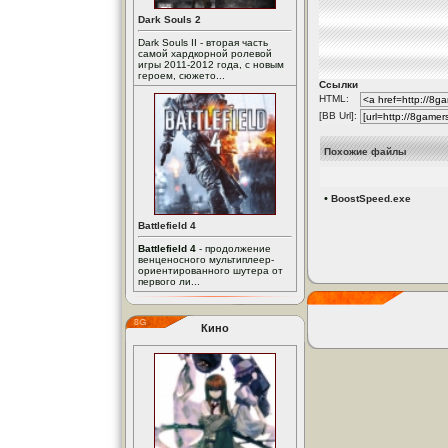
Dark Souls 2
Dark Souls II - вторая часть
самой хардкорной ролевой
игры 2011-2012 года, с новым
героем, сюжето...
Ссылки
HTML:
[BB Url]:
Похожие файлы
•
BoostSpeed.exe
Battlefield 4
Battlefield 4
- продолжение
венценосного мультиплеер-
ориентированного шутера от
первого ли...
Кино