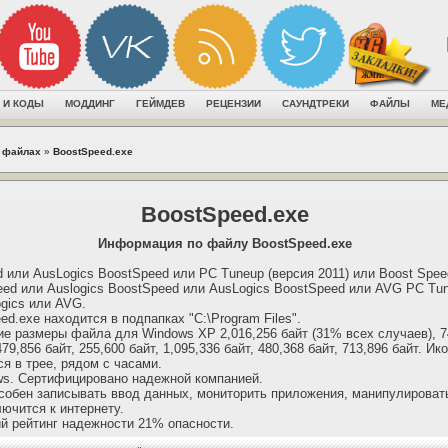
 И КОДЫ
МОДДИНГ
ГЕЙМДЕВ
РЕЦЕНЗИИ
САУНДТРЕКИ
ФАЙЛЫ
МЕ
 файлах
»
BoostSpeed.exe
BoostSpeed.exe
Информация по файлу BoostSpeed.exe
 или AusLogics BoostSpeed или PC Tuneup (версия 2011) или Boost Spe
ed или Auslogics BoostSpeed или AusLogics BoostSpeed или AVG PC Tune
ogics или AVG.
d.exe находится в подпапках "C:\Program Files".
 размеры файла для Windows XP 2,016,256 байт (31% всех случаев), 74
479,856 байт, 255,600 байт, 1,095,336 байт, 480,368 байт, 713,896 байт. Ик
я в трее, рядом с часами.
ws. Сертифицировано надежной компанией.
собен записывать ввод данных, мониторить приложения, манипулироват
ючится к интернету.
й рейтинг надежности 21% опасности.