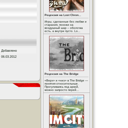
Рецензия на Lost Chron...
Игры, сделанные без любви и
старания, похожи на
воздушный шар – оболочка
есть, а внутри пусто. Lo...
Добавлено
06.03.2012
Рецензия на The Bridge
«Верх» и «низ» в The Bridge —
понятия относительные.
Прогуливаясь под аркой,
можно запросто перей...