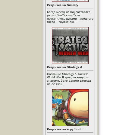
Рецензия на SimCity
Когда месяц назад состоялся
релиз SimCity, по Сети
прокатилось цунами народного
гнева – глупые ош...
Рецензия на Strategy &...
Название Strategy & Tactics:
World War II вряд ли кому-то
знакомо. Зато одного взгляда
на ее скри...
Рецензия на игру Scrib...