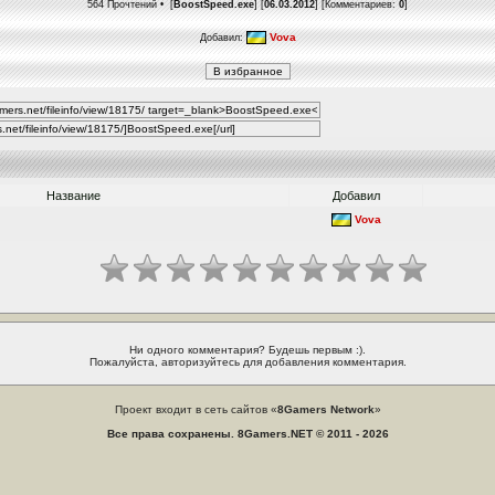
564 Прочтений • [
BoostSpeed.exe
] [
06.03.2012
] [Комментариев:
0
]
Vova
Добавил:
Название
Добавил
Vova
Ни одного комментария? Будешь первым :).
Пожалуйста, авторизуйтесь для добавления комментария.
Проект входит в сеть сайтов «
8Gamers Network
»
Все права сохранены. 8Gamers.NET © 2011 - 2026