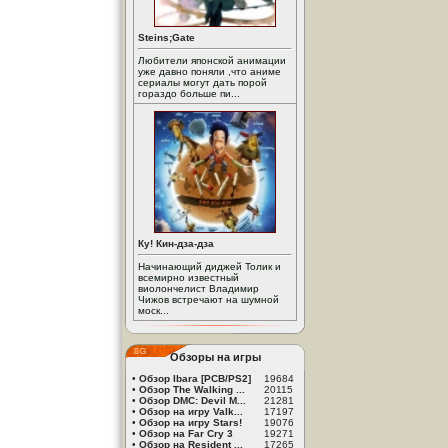
Steins;Gate
Любители японской анимации
уже давно поняли ,что аниме
сериалы могут дать порой
гораздо больше пи...
Ку! Кин-дза-дза
Начинающий диджей Толик и
всемирно известный
виолончелист Владимир
Чижов встречают на шумной
моск...
Обзоры на игры
•
Обзор Ibara [PCB/PS2]
19684
•
Обзор The Walking ...
20115
•
Обзор DMC: Devil M...
21281
•
Обзор на игру Valk...
17197
•
Обзор на игру Stars!
19076
•
Обзор на Far Cry 3
19271
•
Обзор на Resident ...
17265