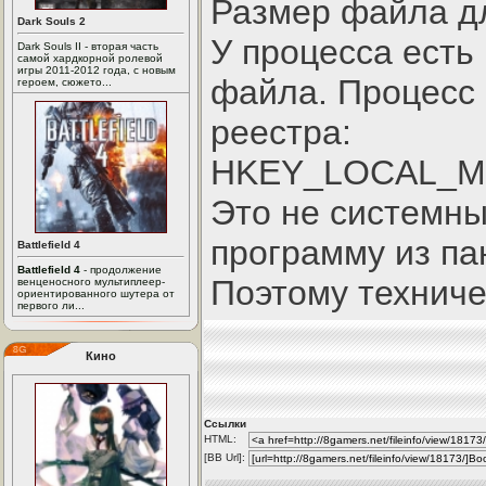
Размер файла дл
Dark Souls 2
У процесса есть
Dark Souls II - вторая часть
самой хардкорной ролевой
игры 2011-2012 года, с новым
файла. Процесс 
героем, сюжето...
реестра:
HKEY_LOCAL_MAC
Это не системны
программу из па
Battlefield 4
Battlefield 4
- продолжение
Поэтому техниче
венценосного мультиплеер-
ориентированного шутера от
первого ли...
Кино
Ссылки
HTML:
[BB Url]: