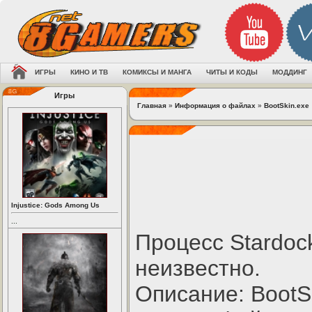
ИГРЫ
КИНО И ТВ
КОМИКСЫ И МАНГА
ЧИТЫ И КОДЫ
МОДДИНГ
Игры
Главная
»
Информация о файлах
»
BootSkin.exe
Injustice: Gods Among Us
...
Процесс Stardoc
неизвестно.
Описание: BootSk