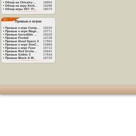
•
Обзор на Chivalry:...
18904
•
Обзор на игру Kerb...
19296
•
Обзор игры 007: Fr...
18075
Превью о играх
•
Превью к игре Comp...
19220
•
Превью о игре Mage...
15771
•
Превью Incredible ...
16033
•
Превью Firefall
14729
•
Превью Dead Space 3
17662
•
Превью о игре SimC...
15994
•
Превью к игре Fuse
16712
•
Превью Red Orche...
16941
•
Превью Gothic 3
17644
•
Превью Black & W...
18720