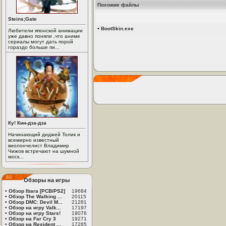
Похожие файлы
Steins;Gate
•
BootSkin.exe
Любители японской анимации
уже давно поняли ,что аниме
сериалы могут дать порой
гораздо больше пи...
Ку! Кин-дза-дза
Начинающий диджей Толик и
всемирно известный
виолончелист Владимир
Чижов встречают на шумной
моск...
Обзоры на игры
•
Обзор Ibara [PCB/PS2]
19684
•
Обзор The Walking ...
20115
•
Обзор DMC: Devil M...
21281
•
Обзор на игру Valk...
17197
•
Обзор на игру Stars!
19076
•
Обзор на Far Cry 3
19271
•
Обзор на Resident ...
17265