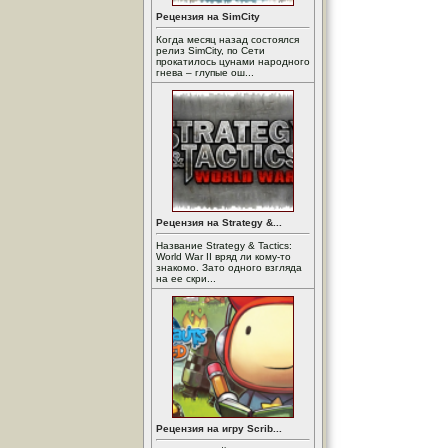
Рецензия на SimCity
Когда месяц назад состоялся
релиз SimCity, по Сети
прокатилось цунами народного
гнева – глупые ош...
Рецензия на Strategy &...
Название Strategy & Tactics:
World War II вряд ли кому-то
знакомо. Зато одного взгляда
на ее скри...
Рецензия на игру Scrib...