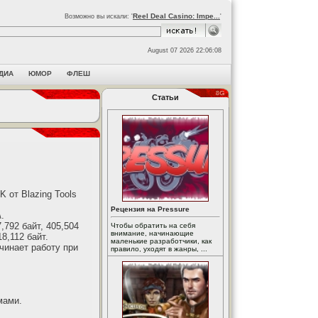
Reel Deal Casino: Impe...
Возможно вы искали: '
'
August 07 2026 22:06:08
ДИА
ЮМОР
ФЛЕШ
Статьи
K от Blazing Tools
Рецензия на Pressure
.
792 байт, 405,504
Чтобы обратить на себя
внимание, начинающие
18,112 байт.
маленькие разработчики, как
чинает работу при
правило, уходят в жанры, ...
мами.