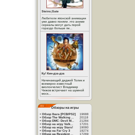
Steins;Gate
Любители японской анимации
уже давно поняли ,что аниме
сериалы могут дать порой
гораздо больше пи...
Ку! Кин-дза-дза
Начинающий диджей Толик и
всемирно известный
виолончелист Владимир
Чижов встречают на шумной
моск...
Обзоры на игры
•
Обзор Ibara [PCB/PS2]
19688
•
Обзор The Walking ...
20118
•
Обзор DMC: Devil M...
21284
•
Обзор на игру Valk...
17201
•
Обзор на игру Stars!
19080
•
Обзор на Far Cry 3
19274
•
Обзор на Resident ...
17269