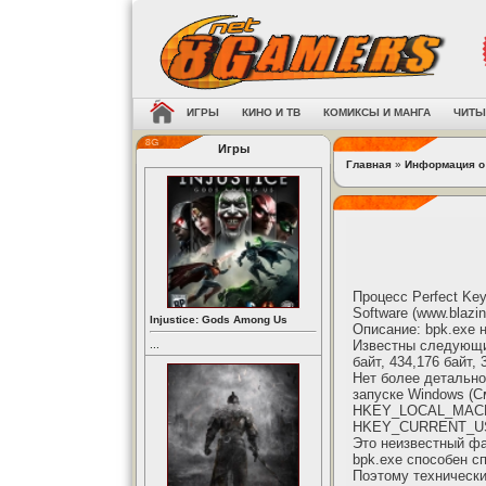
ИГРЫ
КИНО И ТВ
КОМИКСЫ И МАНГА
ЧИТЫ
Игры
Главная
»
Информация о
Процесс Perfect Key
Software (www.blazin
Injustice: Gods Among Us
Описание: bpk.exe 
Известны следующие
...
байт, 434,176 байт, 
Нет более детально
запуске Windows (С
HKEY_LOCAL_MACHIN
HKEY_CURRENT_USER
Это неизвестный фа
bpk.exe способен с
Поэтому технически