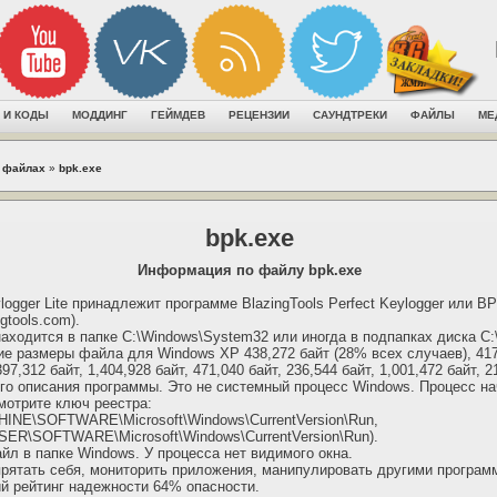
 И КОДЫ
МОДДИНГ
ГЕЙМДЕВ
РЕЦЕНЗИИ
САУНДТРЕКИ
ФАЙЛЫ
МЕ
 файлах
»
bpk.exe
bpk.exe
Информация по файлу bpk.exe
logger Lite принадлежит программе BlazingTools Perfect Keylogger или BP
gtools.com).
находится в папке C:\Windows\System32 или иногда в подпапках диска C:\
 размеры файла для Windows XP 438,272 байт (28% всех случаев), 417,
397,312 байт, 1,404,928 байт, 471,040 байт, 236,544 байт, 1,001,472 байт, 2
го описания программы. Это не системный процесс Windows. Процесс на
мотрите ключ реестра:
E\SOFTWARE\Microsoft\Windows\CurrentVersion\Run,
\SOFTWARE\Microsoft\Windows\CurrentVersion\Run).
йл в папке Windows. У процесса нет видимого окна.
прятать себя, мониторить приложения, манипулировать другими програм
й рейтинг надежности 64% опасности.