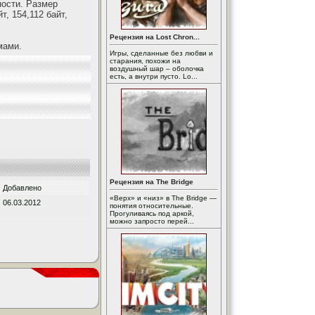
ности. Размер
т, 154,112 байт,
Рецензия на Lost Chron...
мами.
Игры, сделанные без любви и
старания, похожи на
воздушный шар – оболочка
есть, а внутри пусто. Lo...
Рецензия на The Bridge
Добавлено
«Верх» и «низ» в The Bridge —
06.03.2012
понятия относительные.
Прогуливаясь под аркой,
можно запросто перей...