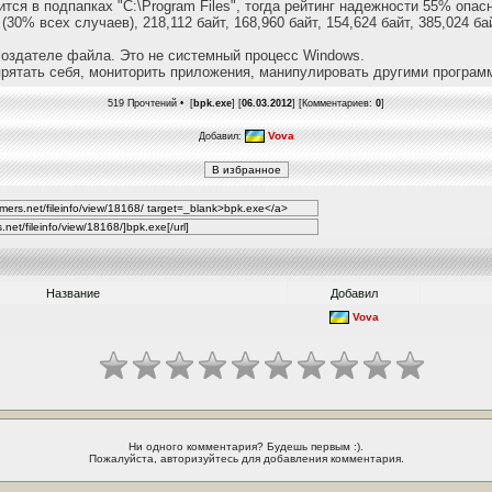
тся в подпапках "C:\Program Files", тогда рейтинг надежности 55% опас
(30% всех случаев), 218,112 байт, 168,960 байт, 154,624 байт, 385,024 бай
оздателе файла. Это не системный процесс Windows.
прятать себя, мониторить приложения, манипулировать другими програм
519 Прочтений • [
bpk.exe
] [
06.03.2012
] [Комментариев:
0
]
Vova
Добавил:
Название
Добавил
Vova
Ни одного комментария? Будешь первым :).
Пожалуйста, авторизуйтесь для добавления комментария.