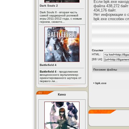
Если bpk.exe находи
файла 438,272 байт 
Dark Souls 2
434,176 байт.
Dark Souls II - вторая часть
Нет информации о с
самой хардкорной ролевой
bpk.exe способен с
игры 2011-2012 года, с новым
героем, сюжето...
Ссылки
HTML:
[BB Url]:
Battlefield 4
Похожие файлы
Battlefield 4
- продолжение
венценосного мультиплеер-
ориентированного шутера от
первого ли...
•
bpk.exe
Кино