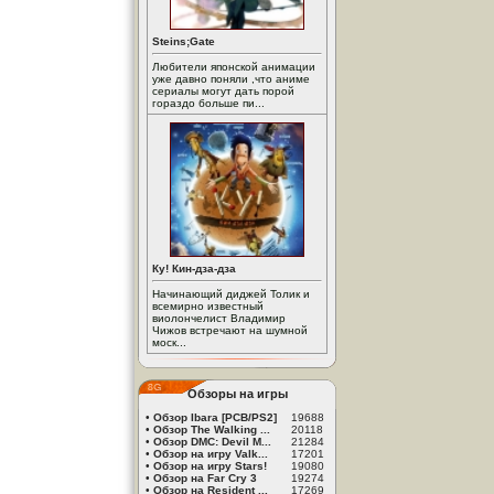
Steins;Gate
Любители японской анимации
уже давно поняли ,что аниме
сериалы могут дать порой
гораздо больше пи...
Ку! Кин-дза-дза
Начинающий диджей Толик и
всемирно известный
виолончелист Владимир
Чижов встречают на шумной
моск...
Обзоры на игры
•
Обзор Ibara [PCB/PS2]
19688
•
Обзор The Walking ...
20118
•
Обзор DMC: Devil M...
21284
•
Обзор на игру Valk...
17201
•
Обзор на игру Stars!
19080
•
Обзор на Far Cry 3
19274
•
Обзор на Resident ...
17269