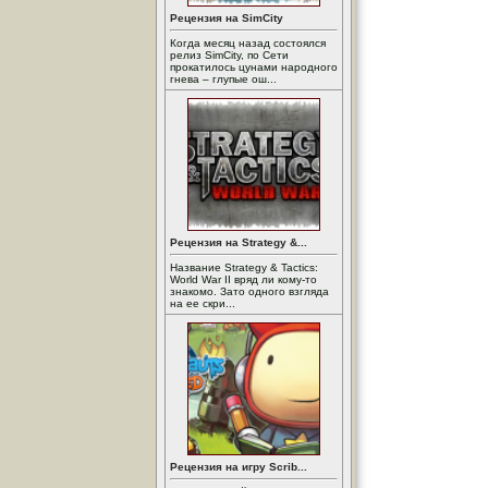
Рецензия на SimCity
Когда месяц назад состоялся
релиз SimCity, по Сети
прокатилось цунами народного
гнева – глупые ош...
Рецензия на Strategy &...
Название Strategy & Tactics:
World War II вряд ли кому-то
знакомо. Зато одного взгляда
на ее скри...
Рецензия на игру Scrib...