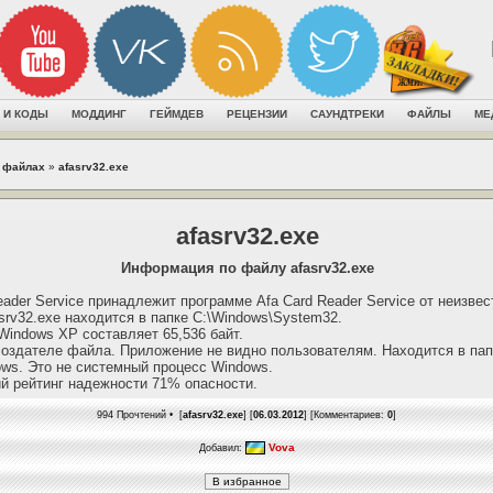
 И КОДЫ
МОДДИНГ
ГЕЙМДЕВ
РЕЦЕНЗИИ
САУНДТРЕКИ
ФАЙЛЫ
МЕ
 файлах
»
afasrv32.exe
afasrv32.exe
Информация по файлу afasrv32.exe
ader Service принадлежит программе Afa Card Reader Service от неизвес
srv32.exe находится в папке C:\Windows\System32.
indows XP составляет 65,536 байт.
оздателе файла. Приложение не видно пользователям. Находится в пап
ws. Это не системный процесс Windows.
й рейтинг надежности 71% опасности.
994 Прочтений • [
afasrv32.exe
] [
06.03.2012
] [Комментариев:
0
]
Vova
Добавил: