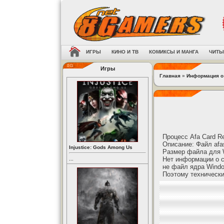
ИГРЫ
КИНО И ТВ
КОМИКСЫ И МАНГА
ЧИТЫ
Игры
Главная
»
Информация о
Процесс Afa Card Re
Описание: Файл afa
Injustice: Gods Among Us
Размер файла для W
Нет информации о с
...
не файл ядра Windo
Поэтому технически