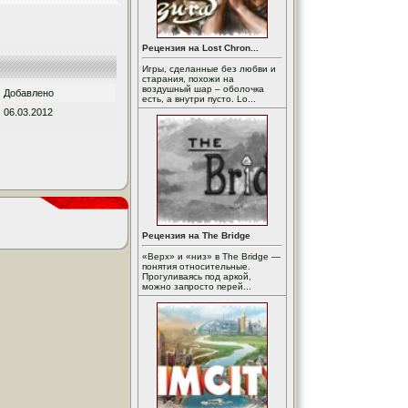
Рецензия на Lost Chron...
Игры, сделанные без любви и
старания, похожи на
воздушный шар – оболочка
Добавлено
есть, а внутри пусто. Lo...
06.03.2012
Рецензия на The Bridge
«Верх» и «низ» в The Bridge —
понятия относительные.
Прогуливаясь под аркой,
можно запросто перей...