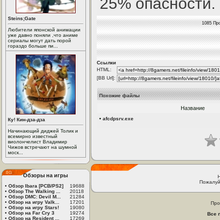
25% опасности.
Steins;Gate
1085 Про
Любители японской анимации
уже давно поняли ,что аниме
сериалы могут дать порой
гораздо больше пи...
Ссылки
HTML:
[BB Url]:
Похожие файлы
Название
•
afcdpsrv.exe
Ку! Кин-дза-дза
Начинающий диджей Толик и
всемирно известный
виолончелист Владимир
Чижов встречают на шумной
моск...
Обзоры на игры
Пожалуй
•
Обзор Ibara [PCB/PS2]
19688
•
Обзор The Walking ...
20118
•
Обзор DMC: Devil M...
21284
•
Обзор на игру Valk...
17201
Про
•
Обзор на игру Stars!
19080
•
Обзор на Far Cry 3
19274
Все 
•
Обзор на Resident ...
17269