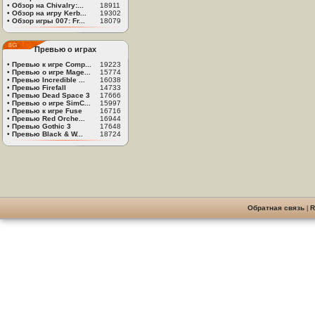
•
Обзор на Chivalry:...
18911
•
Обзор на игру Kerb...
19302
•
Обзор игры 007: Fr...
18079
Превью о играх
•
Превью к игре Comp...
19223
•
Превью о игре Mage...
15774
•
Превью Incredible ...
16038
•
Превью Firefall
14733
•
Превью Dead Space 3
17666
•
Превью о игре SimC...
15997
•
Превью к игре Fuse
16716
•
Превью Red Orche...
16944
•
Превью Gothic 3
17648
•
Превью Black & W...
18724
Обратная связь
|