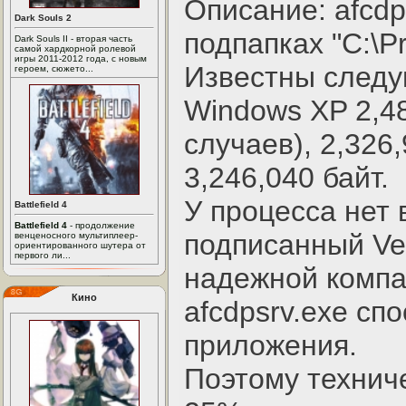
Описание: afcdp
Dark Souls 2
подпапках "C:\P
Dark Souls II - вторая часть
самой хардкорной ролевой
игры 2011-2012 года, с новым
Известны след
героем, сюжето...
Windows XP 2,48
случаев), 2,326,
3,246,040 байт.
У процесса нет 
Battlefield 4
Battlefield 4
- продолжение
подписанный Ve
венценосного мультиплеер-
ориентированного шутера от
первого ли...
надежной компа
Кино
afcdpsrv.exe сп
приложения.
Поэтому технич