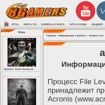
ИГРЫ
КИНО И ТВ
КОМИКСЫ И МАНГА
ЧИТЫ И КОДЫ
МОДДИНГ
Игры
Главная
»
Информация о файлах
»
afcdpsrv.exe
a
Информация
Injustice: Gods Among Us
...
Процесс File Le
принадлежит пр
Acronis (www.acr