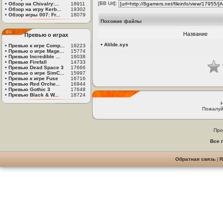
[BB Url]:
•
Обзор на Chivalry:...
18911
•
Обзор на игру Kerb...
19302
•
Обзор игры 007: Fr...
18079
Похожие файлы
Название
Превью о играх
•
AliIde.sys
•
Превью к игре Comp...
19223
•
Превью о игре Mage...
15774
•
Превью Incredible ...
16038
•
Превью Firefall
14733
•
Превью Dead Space 3
17666
•
Превью о игре SimC...
15997
•
Превью к игре Fuse
16716
•
Превью Red Orche...
16944
•
Превью Gothic 3
17648
•
Превью Black & W...
18724
Пожалуй
Про
Все 
Обратная связь
|