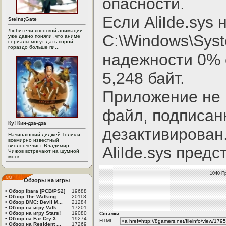
опасности.
Если AliIde.sys
Steins;Gate
Любители японской анимации
C:\Windows\Syst
уже давно поняли ,что аниме
сериалы могут дать порой
гораздо больше пи...
надежности 0% 
5,248 байт.
Приложение не 
файл, подписанн
Ку! Кин-дза-дза
дезактивирован
Начинающий диджей Толик и
всемирно известный
виолончелист Владимир
AliIde.sys пред
Чижов встречают на шумной
моск...
1040 П
Обзоры на игры
•
Обзор Ibara [PCB/PS2]
19688
•
Обзор The Walking ...
20118
•
Обзор DMC: Devil M...
21284
•
Обзор на игру Valk...
17201
•
Обзор на игру Stars!
19080
Ссылки
•
Обзор на Far Cry 3
19274
HTML:
•
Обзор на Resident ...
17269