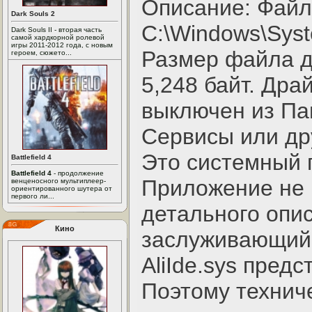
Описание: Файл 
Dark Souls 2
C:\Windows\Syst
Dark Souls II - вторая часть
самой хардкорной ролевой
игры 2011-2012 года, с новым
Размер файла д
героем, сюжето...
5,248 байт. Дра
выключен из Па
Сервисы или др
Это системный 
Battlefield 4
Battlefield 4
- продолжение
Приложение не 
венценосного мультиплеер-
ориентированного шутера от
первого ли...
детального опи
Кино
заслуживающий 
AliIde.sys пред
Поэтому технич