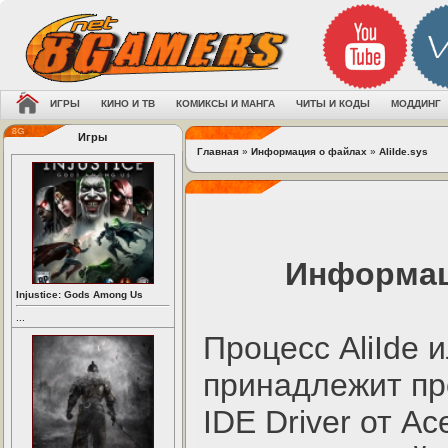
ИГРЫ
КИНО И ТВ
КОМИКСЫ И МАНГА
ЧИТЫ И КОДЫ
МОДДИНГ
Игры
Главная
»
Информация о файлах
»
AliIde.sys
Информаци
Injustice: Gods Among Us
...
Процесс AliIde и
принадлежит про
IDE Driver от Ace