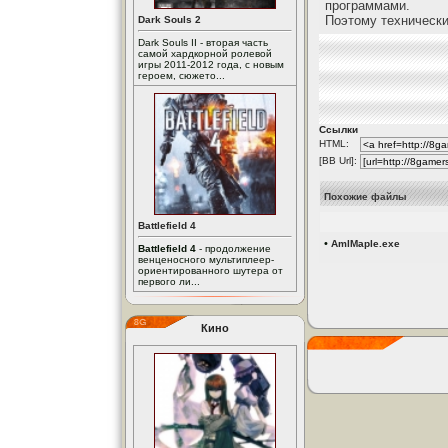
программами.
Поэтому технически
Dark Souls 2
Dark Souls II - вторая часть
самой хардкорной ролевой
игры 2011-2012 года, с новым
героем, сюжето...
Ссылки
HTML:
[BB Url]:
Похожие файлы
Battlefield 4
•
AmlMaple.exe
Battlefield 4
- продолжение
венценосного мультиплеер-
ориентированного шутера от
первого ли...
Кино