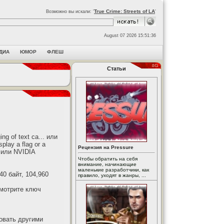
True Crime: Streets of LA
Возможно вы искали: '
'
August 07 2026 15:51:36
ДИА
ЮМОР
ФЛЕШ
Статьи
ng of text ca... или
play a flag or a
Рецензия на Pressure
e или NVIDIA
Чтобы обратить на себя
внимание, начинающие
маленькие разработчики, как
0 байт, 104,960
правило, уходят в жанры, ...
Смотрите ключ
овать другими