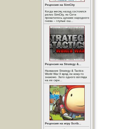
Рецензия на SimCity
Когда месяц назад состоялся
релиз SimCity, по Сети
прокатилось цунами народного
гнева – глупые ош...
Рецензия на Strategy &...
Название Strategy & Tactics:
World War II вряд ли кому-то
знакомо. Зато одного взгляда
на ее скри...
Рецензия на игру Scrib...