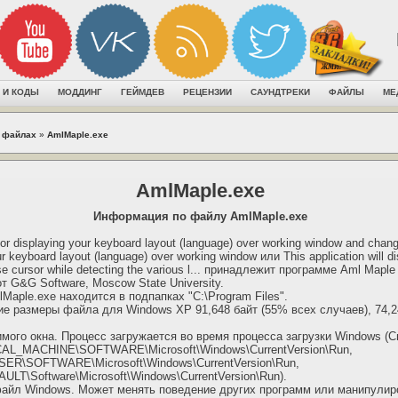
 И КОДЫ
МОДДИНГ
ГЕЙМДЕВ
РЕЦЕНЗИИ
САУНДТРЕКИ
ФАЙЛЫ
МЕ
 файлах
»
AmlMaple.exe
AmlMaple.exe
Информация по файлу AmlMaple.exe
 displaying your keyboard layout (language) over working window and changi
r keyboard layout (language) over working window или This application will dis
e cursor while detecting the various l... принадлежит программе Aml Mapl
т G&G Software, Moscow State University.
Maple.exe находится в подпапках "C:\Program Files".
 размеры файла для Windows XP 91,648 байт (55% всех случаев), 74,24
имого окна. Процесс загружается во время процесса загрузки Windows (
AL_MACHINE\SOFTWARE\Microsoft\Windows\CurrentVersion\Run,
\SOFTWARE\Microsoft\Windows\CurrentVersion\Run,
T\Software\Microsoft\Windows\CurrentVersion\Run).
файл Windows. Может менять поведение других программ или манипулир