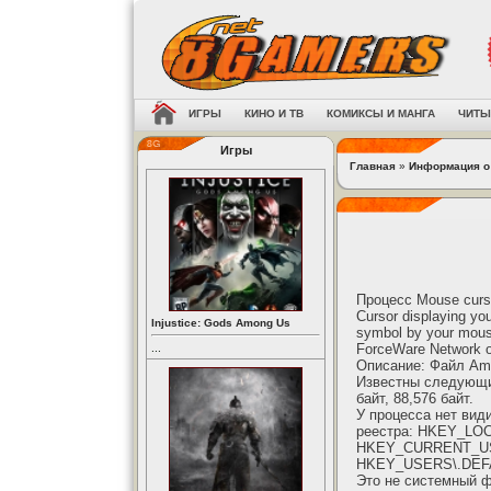
ИГРЫ
КИНО И ТВ
КОМИКСЫ И МАНГА
ЧИТЫ
Игры
Главная
»
Информация о
Процесс Mouse cursor
Cursor displaying you
Injustice: Gods Among Us
symbol by your mous
ForceWare Network о
...
Описание: Файл Aml
Известны следующие
байт, 88,576 байт.
У процесса нет вид
реестра: HKEY_LOC
HKEY_CURRENT_USER
HKEY_USERS\.DEFAUL
Это не системный 