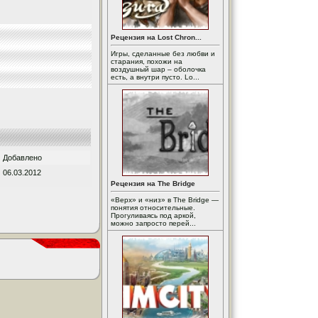
Рецензия на Lost Chron...
Игры, сделанные без любви и
старания, похожи на
воздушный шар – оболочка
есть, а внутри пусто. Lo...
Добавлено
06.03.2012
Рецензия на The Bridge
«Верх» и «низ» в The Bridge —
понятия относительные.
Прогуливаясь под аркой,
можно запросто перей...