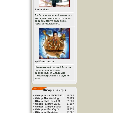
Steins;Gate
Любители японской анимации
уже давно поняли ,что аниме
сериалы могут дать порой
гораздо больше пи...
Ку! Кин-дза-дза
Начинающий диджей Толик и
всемирно известный
виолончелист Владимир
Чижов встречают на шумной
моск...
Обзоры на игры
•
Обзор Ibara [PCB/PS2]
19684
•
Обзор The Walking ...
20115
•
Обзор DMC: Devil M...
21281
•
Обзор на игру Valk...
17197
•
Обзор на игру Stars!
19076
•
Обзор на Far Cry 3
19271
•
Обзор на Resident ...
17265