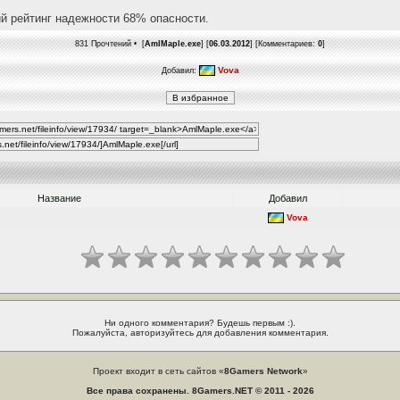
й рейтинг надежности 68% опасности.
831 Прочтений • [
AmlMaple.exe
] [
06.03.2012
] [Комментариев:
0
]
Vova
Добавил:
Название
Добавил
Vova
Ни одного комментария? Будешь первым :).
Пожалуйста, авторизуйтесь для добавления комментария.
Проект входит в сеть сайтов «
8Gamers Network
»
Все права сохранены. 8Gamers.NET © 2011 - 2026